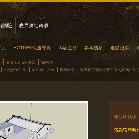
首頁
術體驗
成果網站資源
首頁
HOTKEY快速導覽
內容主題
典藏機構
進階搜尋
澎湖花宅傳統聚落
3D模型
公開徵選計畫
國立成功大學
建築學系
澎湖花宅傳統聚落生命史典藏計畫–清
評分與驗證
請為這筆數