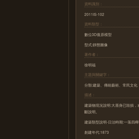
資料識別：
2011IS-102
資料類型：
數位3D復原模型
型式:靜態圖像
著作者：
徐明福
主題與關鍵字：
分類:建築、傳統藝術、常民文化
描述：
建築物現況說明:大厝身已毀損
斷說明。
建築類型說明-日治時期:一落四
創建年代:1873