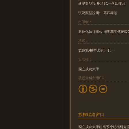
建築類型說明-清代:一落四櫸頭
現況類型說明:一落四櫸頭
出版者：
數位化執行單位:澎湖花宅傳統聚
格式：
數位3D模型比例:一比一
管理權：
國立成功大學
後設資料創用CC
授權聯絡窗口
國立成功大學建築系徐明福研究