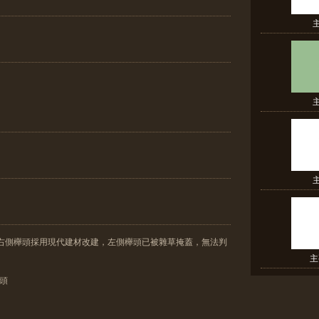
，右側櫸頭採用現代建材改建，左側櫸頭已被雜草掩蓋，無法判
主
櫸頭