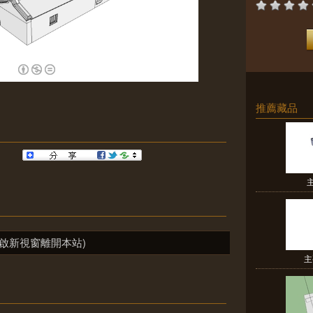
推薦藏品
啟新視窗離開本站)
主