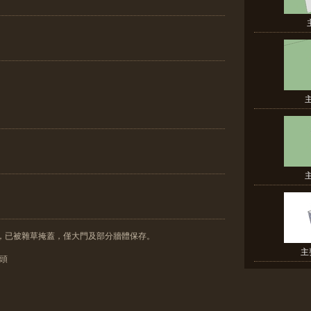
重，已被雜草掩蓋，僅大門及部分牆體保存。
主
櫸頭