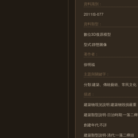
資料識別：
2011IS-077
資料類型：
數位3D復原模型
型式:靜態圖像
著作者：
徐明福
主題與關鍵字：
分類:建築、傳統藝術、常民文化
描述：
建築物現況說明:建築物毀損嚴
建築類型說明-日治時期:一落二
創建年代:不詳
建築類型說明-清代:一落二櫸頭