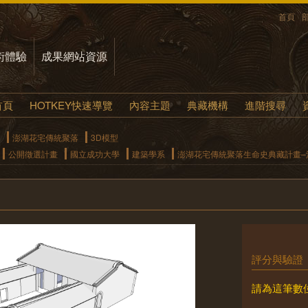
首頁
術體驗
成果網站資源
首頁
HOTKEY快速導覽
內容主題
典藏機構
進階搜尋
澎湖花宅傳統聚落
3D模型
公開徵選計畫
國立成功大學
建築學系
澎湖花宅傳統聚落生命史典藏計畫–清
評分與驗證
請為這筆數