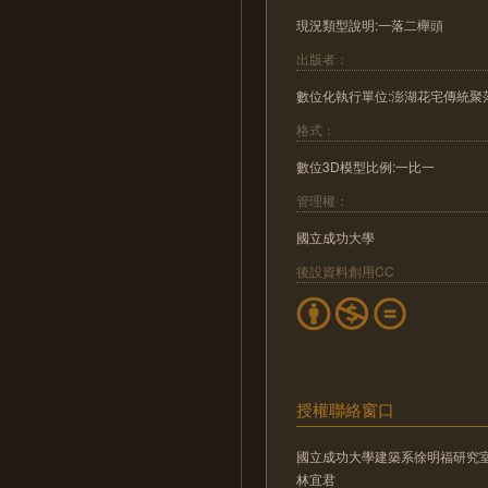
現況類型說明:一落二櫸頭
出版者：
數位化執行單位:澎湖花宅傳統聚
格式：
數位3D模型比例:一比一
管理權：
國立成功大學
後設資料創用CC
授權聯絡窗口
國立成功大學建築系徐明福研究
林宜君