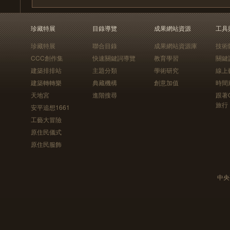
珍藏特展
目錄導覽
成果網站資源
工具
珍藏特展
聯合目錄
成果網站資源庫
技術
CCC創作集
快速關鍵詞導覽
教育學習
關鍵
建築排排站
主題分類
學術研究
線上
建築轉轉樂
典藏機構
創意加值
時間
天地宮
進階搜尋
跟著
旅行
安平追想1661
工藝大冒險
原住民儀式
原住民服飾
中央