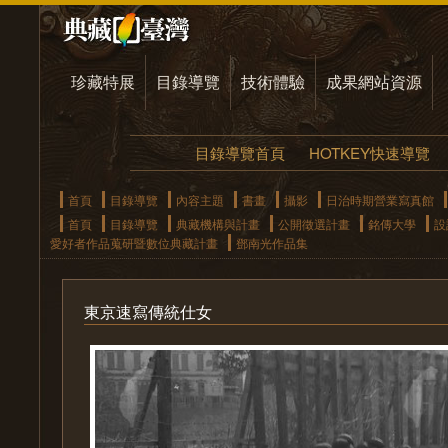
珍藏特展
目錄導覽
技術體驗
成果網站資源
目錄導覽首頁
HOTKEY快速導覽
首頁
目錄導覽
內容主題
書畫
攝影
日治時期營業寫真館
首頁
目錄導覽
典藏機構與計畫
公開徵選計畫
銘傳大學
設
愛好者作品蒐研暨數位典藏計畫
鄧南光作品集
東京速寫傳統仕女