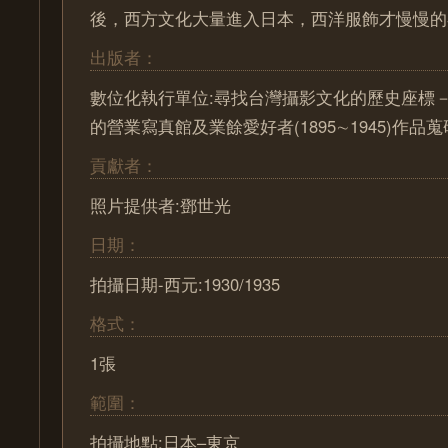
後，西方文化大量進入日本，西洋服飾才慢慢的
出版者：
數位化執行單位:尋找台灣攝影文化的歷史座標－ Pa
的營業寫真館及業餘愛好者(1895∼1945)作
貢獻者：
照片提供者:鄧世光
日期：
拍攝日期-西元:1930/1935
格式：
1張
範圍：
拍攝地點:日本–東京