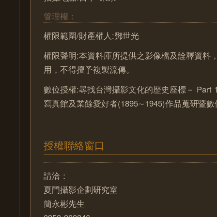
管理權：
權限範圍/財產權人:鄧世光
權限聲明:本資料庫所提供之影像檔及詮釋資料
用，不得擅予複製流傳。
數位授權:尋找台灣攝影文化的歷史座標－ Part 
寫真館及業餘愛好者(1895∼1945)作品蒐研暨
授權聯絡窗口
請洽：
夏門攝影企劃研究室
簡永彬先生