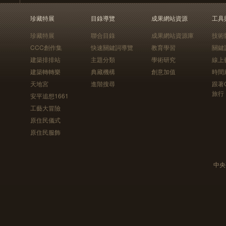
珍藏特展
目錄導覽
成果網站資源
工具
珍藏特展
聯合目錄
成果網站資源庫
技術
CCC創作集
快速關鍵詞導覽
教育學習
關鍵
建築排排站
主題分類
學術研究
線上
建築轉轉樂
典藏機構
創意加值
時間
天地宮
進階搜尋
跟著
旅行
安平追想1661
工藝大冒險
原住民儀式
原住民服飾
中央