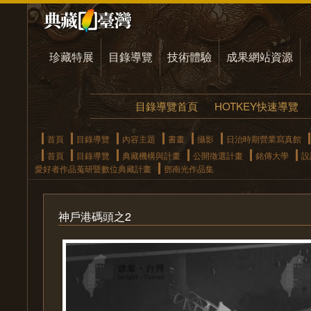
珍藏特展
目錄導覽
技術體驗
成果網站資源
目錄導覽首頁
HOTKEY快速導覽
首頁
目錄導覽
內容主題
書畫
攝影
日治時期營業寫真館
首頁
目錄導覽
典藏機構與計畫
公開徵選計畫
銘傳大學
設
愛好者作品蒐研暨數位典藏計畫
鄧南光作品集
神戶港碼頭之2