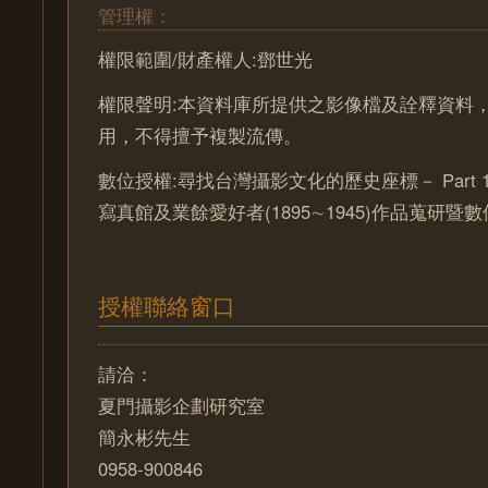
管理權：
權限範圍/財產權人:鄧世光
權限聲明:本資料庫所提供之影像檔及詮釋資料
用，不得擅予複製流傳。
數位授權:尋找台灣攝影文化的歷史座標－ Part 
寫真館及業餘愛好者(1895∼1945)作品蒐研暨
授權聯絡窗口
請洽：
夏門攝影企劃研究室
簡永彬先生
0958-900846