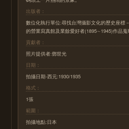
出版者：
數位化執行單位:尋找台灣攝影文化的歷史座標－ Pa
的營業寫真館及業餘愛好者(1895∼1945)作
貢獻者：
照片提供者:鄧世光
日期：
拍攝日期-西元:1930/1935
格式：
1張
範圍：
拍攝地點:日本