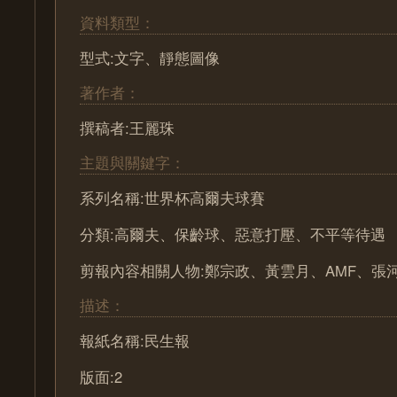
資料類型：
型式:文字、靜態圖像
著作者：
撰稿者:王麗珠
主題與關鍵字：
系列名稱:世界杯高爾夫球賽
分類:高爾夫、保齡球、惡意打壓、不平等待遇
剪報內容相關人物:鄭宗政、黃雲月、AMF、張
描述：
報紙名稱:民生報
版面:2