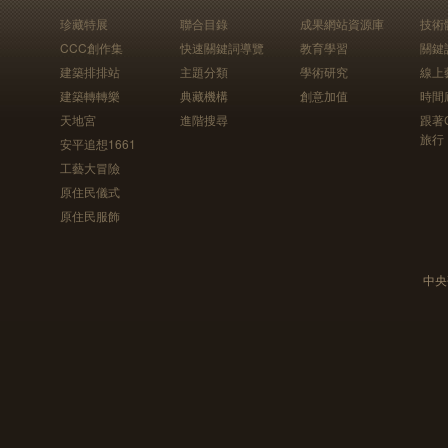
珍藏特展
聯合目錄
成果網站資源庫
技術
CCC創作集
快速關鍵詞導覽
教育學習
關鍵
建築排排站
主題分類
學術研究
線上
建築轉轉樂
典藏機構
創意加值
時間
天地宮
進階搜尋
跟著
旅行
安平追想1661
工藝大冒險
原住民儀式
原住民服飾
中央