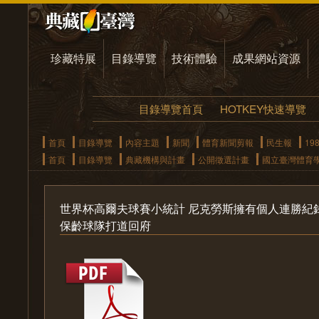
珍藏特展
目錄導覽
技術體驗
成果網站資源
目錄導覽首頁
HOTKEY快速導覽
首頁
目錄導覽
內容主題
新聞
體育新聞剪報
民生報
19
首頁
目錄導覽
典藏機構與計畫
公開徵選計畫
國立臺灣體育
世界杯高爾夫球賽小統計 尼克勞斯擁有個人連勝紀錄
保齡球隊打道回府