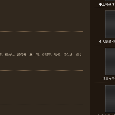
中正杯壘球賽
金人隨筆 棒
雙燕、茹向弘、邱恆安、林世明、梁朝豐、張傑、江仁通、劉文
世界女子舉