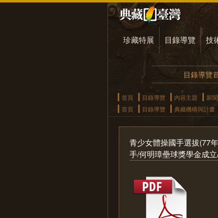
珍藏特展
目錄導覽
技
目錄導覽
首頁
目錄導覽
內容主題
新聞
首頁
目錄導覽
典藏機構與計畫
青少女體操國手選拔(77
手/何明璋壘球獎學金成立