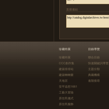
直接連結
珍藏特展
目錄導覽
珍藏特展
聯合目錄
CCC創作集
快速關鍵詞導覽
建築排排站
主題分類
建築轉轉樂
典藏機構
天地宮
進階搜尋
安平追想1661
工藝大冒險
原住民儀式
原住民服飾