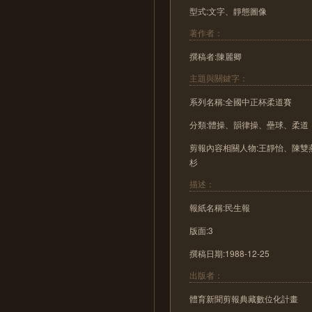
型式:文字、靜態圖像
著作者：
撰稿者:陳麗卿
主題與關鍵字：
系列名稱:全國中正杯柔道賽
分類:體操、韻律操、壘球、柔道
剪報內容相關人物:王靜怡、陳
杉
描述：
報紙名稱:民生報
版面:3
撰稿日期:1988-12-25
出版者：
體育新聞剪報典藏數位化計畫