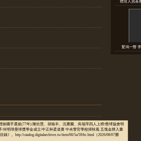
體育人員基層
驚鴻一瞥 李