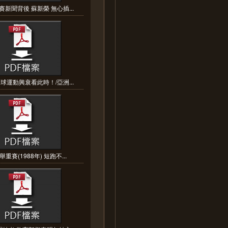
新聞背後 蘇新榮 無心插...
球運動興衰看此時！/亞洲...
重賽(1988年) 短跑不...