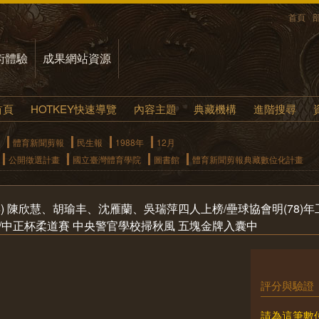
首頁
術體驗
成果網站資源
首頁
HOTKEY快速導覽
內容主題
典藏機構
進階搜尋
體育新聞剪報
民生報
1988年
12月
公開徵選計畫
國立臺灣體育學院
圖書館
體育新聞剪報典藏數位化計畫
年) 陳欣慧、胡瑜丰、沈雁蘭、吳瑞萍四人上榜/壘球協會明(78)
/中正杯柔道賽 中央警官學校掃秋風 五塊金牌入囊中
評分與驗證
請為這筆數