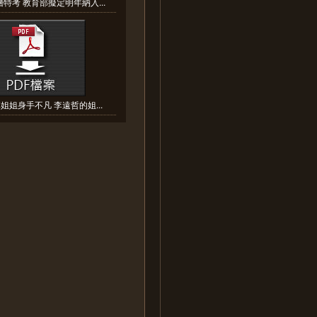
特考 教育部擬定明年納入...
姐姐身手不凡 李遠哲的姐...