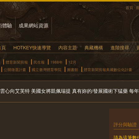
首頁
術體驗
成果網站資源
首頁
HOTKEY快速導覽
內容主題
典藏機構
進階搜尋
體育新聞剪報
民生報
1988年
12月
公開徵選計畫
國立臺灣體育學院
圖書館
體育新聞剪報典藏數位化計畫
干雲心向艾芙特 美國女將凱佩瑞提 真有妳的/發展國術下猛藥 每
評分與驗證
請為這筆數