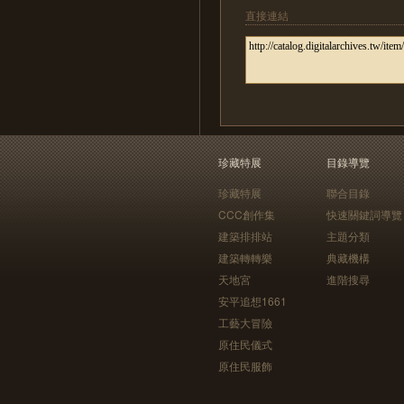
直接連結
珍藏特展
目錄導覽
珍藏特展
聯合目錄
CCC創作集
快速關鍵詞導覽
建築排排站
主題分類
建築轉轉樂
典藏機構
天地宮
進階搜尋
安平追想1661
工藝大冒險
原住民儀式
原住民服飾