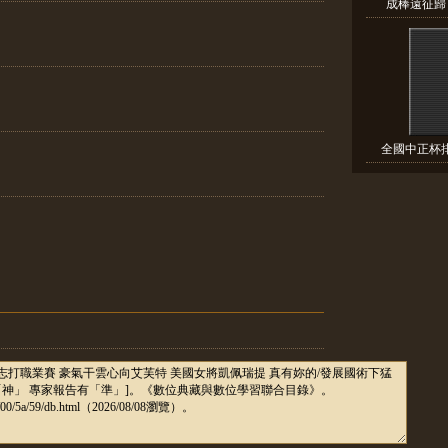
成棒遠征歸 
全國中正杯排