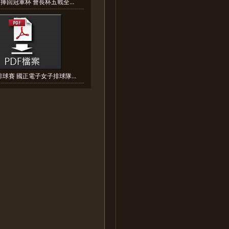
捧回冠軍杯 會長杯五戰全...
球賽 國正電子女子排球隊...