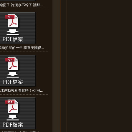
面子 許漢水不幹了 請辭...
絲招展的一年 獲選美國傑...
球運動興衰看此時！/亞洲...