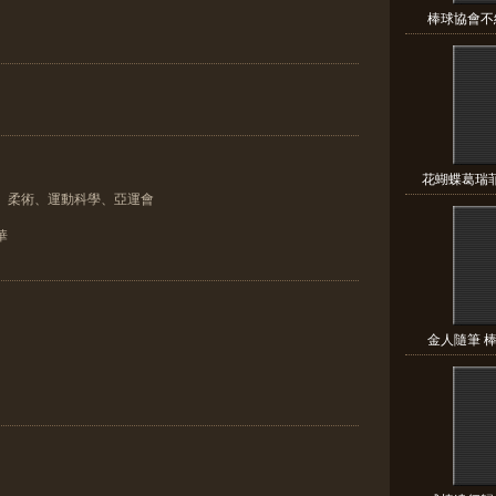
棒球協會不給
花蝴蝶葛瑞菲
、柔術、運動科學、亞運會
華
金人隨筆 棒