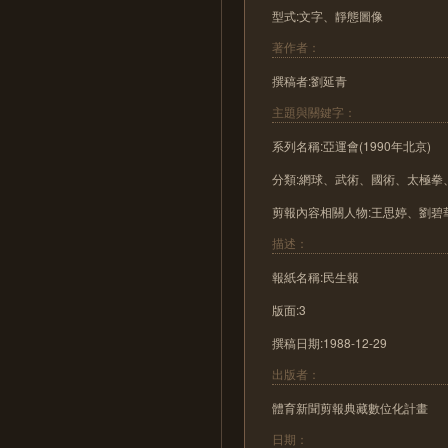
型式:文字、靜態圖像
著作者：
撰稿者:劉延青
主題與關鍵字：
系列名稱:亞運會(1990年北京)
分類:網球、武術、國術、太極拳
剪報內容相關人物:王思婷、劉碧
描述：
報紙名稱:民生報
版面:3
撰稿日期:1988-12-29
出版者：
體育新聞剪報典藏數位化計畫
日期：