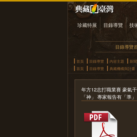
珍藏特展
目錄導覽
技
目錄導覽
首頁
目錄導覽
內容主題
新聞
首頁
目錄導覽
典藏機構與計畫
年方12志打職業賽 豪氣
「神」 專家報告有「準」