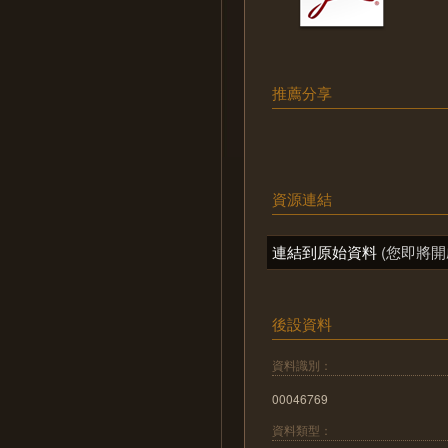
推薦分享
資源連結
連結到原始資料
(您即將開
後設資料
資料識別：
00046769
資料類型：