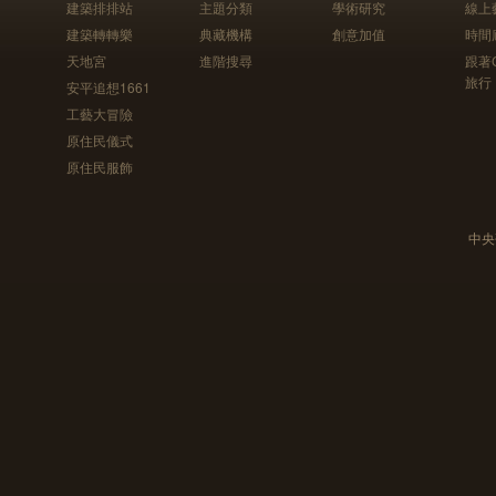
建築排排站
主題分類
學術研究
線上
建築轉轉樂
典藏機構
創意加值
時間
天地宮
進階搜尋
跟著
旅行
安平追想1661
工藝大冒險
原住民儀式
原住民服飾
中央