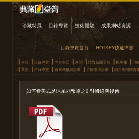
珍藏特展
目錄導覽
技術體驗
成果網站資源
目錄導覽首頁
HOTKEY快速導覽
首頁
目錄導覽
內容主題
新聞
體育新聞剪報
民生報
19
首頁
目錄導覽
典藏機構與計畫
公開徵選計畫
國立臺灣體育
如何看美式足球系列報導之6 對峙線與後傳