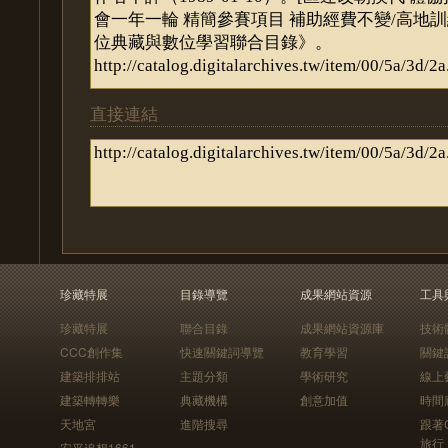
直接連結
珍藏特展
目錄導覽
成果網站資源
工具
珍藏特展
聯合目錄
成果網站資源庫
技術
CCC創作集
快速關鍵詞導覽
教育學習
關鍵
建築排排站
主題分類
學術研究
線上
建築轉轉樂
典藏機構
創意加值
時間
天地宮
進階搜尋
跟著
旅行
安平追想1661