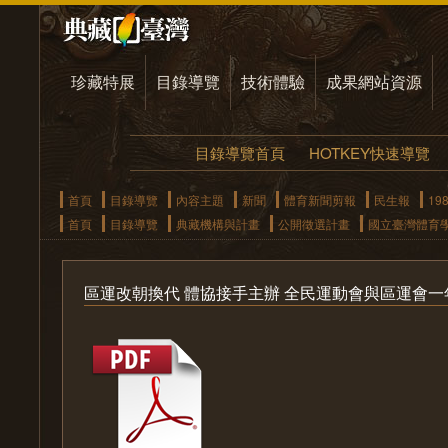
珍藏特展
目錄導覽
技術體驗
成果網站資源
目錄導覽首頁
HOTKEY快速導覽
首頁
目錄導覽
內容主題
新聞
體育新聞剪報
民生報
19
首頁
目錄導覽
典藏機構與計畫
公開徵選計畫
國立臺灣體育
區運改朝換代 體協接手主辦 全民運動會與區運會一