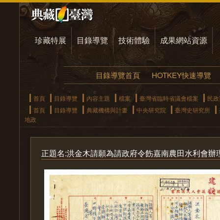
珍藏特展
目錄導覽
技術體驗
成果網站資源
目錄導覽首頁
HOTKEY快速導覽
首頁
目錄導覽
內容主題
檔案
臺灣省臨時省議會檔案
民政
首頁
目錄導覽
典藏機構與計畫
中央研究院
臺灣史研究所
地政
正題名:洪金木請願為請政府令飭嘉南農田水利會辦