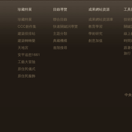
珍藏特展
目錄導覽
成果網站資源
工具
珍藏特展
聯合目錄
成果網站資源庫
技術
CCC創作集
快速關鍵詞導覽
教育學習
關鍵
建築排排站
主題分類
學術研究
線上
建築轉轉樂
典藏機構
創意加值
時間
天地宮
進階搜尋
跟著
旅行
安平追想1661
工藝大冒險
原住民儀式
原住民服飾
中央