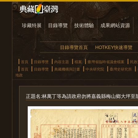
珍藏特展
目錄導覽
技術體驗
成果網站資源
目錄導覽首頁
HOTKEY快速導覽
首頁
目錄導覽
內容主題
檔案
臺灣省臨時省議會檔案
民政
首頁
目錄導覽
典藏機構與計畫
中央研究院
臺灣史研究所
地政
正題名:林萬丁等為請政府勿將嘉義縣梅山鄉大坪至