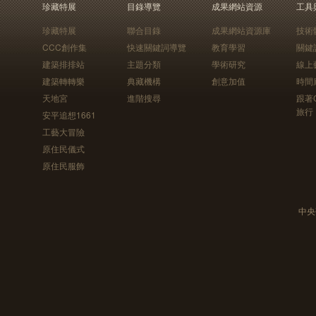
珍藏特展
目錄導覽
成果網站資源
工具
珍藏特展
聯合目錄
成果網站資源庫
技術
CCC創作集
快速關鍵詞導覽
教育學習
關鍵
建築排排站
主題分類
學術研究
線上
建築轉轉樂
典藏機構
創意加值
時間
天地宮
進階搜尋
跟著
旅行
安平追想1661
工藝大冒險
原住民儀式
原住民服飾
中央