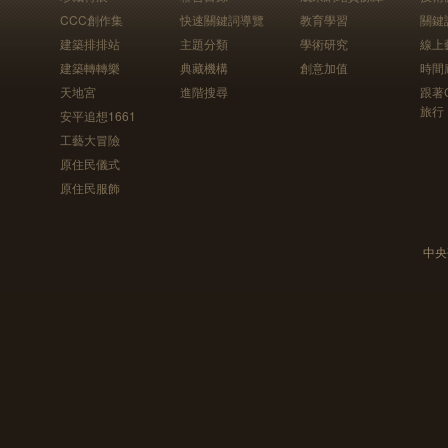
CCC創作集
快速關鍵詞導覽
教育學習
關鍵
建築排排站
主題分類
學術研究
線上
建築轉轉樂
典藏機構
創意加值
時間
天地宮
進階搜尋
跟著
旅行
安平追想1661
工藝大冒險
原住民儀式
原住民服飾
中央