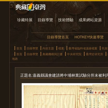
珍藏特展
目錄導覽
技術體驗
成果網站資源
目錄導覽首頁
HOTKEY快速導覽
首頁
目錄導覽
內容主題
檔案
臺灣省臨時省議會檔案
民政
首頁
目錄導覽
典藏機構與計畫
中央研究院
臺灣史研究所
地政
正題名:嘉義縣議會建請將中埔林業試驗分所未被利