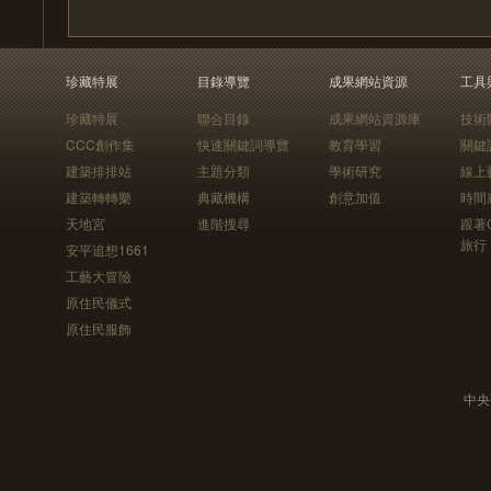
珍藏特展
目錄導覽
成果網站資源
工具
珍藏特展
聯合目錄
成果網站資源庫
技術
CCC創作集
快速關鍵詞導覽
教育學習
關鍵
建築排排站
主題分類
學術研究
線上
建築轉轉樂
典藏機構
創意加值
時間
天地宮
進階搜尋
跟著
旅行
安平追想1661
工藝大冒險
原住民儀式
原住民服飾
中央