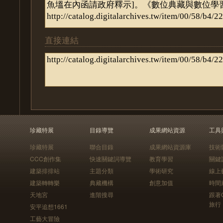
直接連結
珍藏特展
目錄導覽
成果網站資源
工具
珍藏特展
聯合目錄
成果網站資源庫
技術
CCC創作集
快速關鍵詞導覽
教育學習
關鍵
建築排排站
主題分類
學術研究
線上
建築轉轉樂
典藏機構
創意加值
時間
天地宮
進階搜尋
跟著
旅行
安平追想1661
工藝大冒險