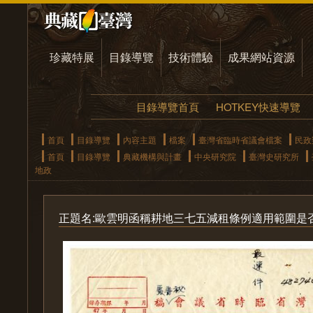
珍藏特展
目錄導覽
技術體驗
成果網站資源
目錄導覽首頁
HOTKEY快速導覽
首頁
目錄導覽
內容主題
檔案
臺灣省臨時省議會檔案
民政
首頁
目錄導覽
典藏機構與計畫
中央研究院
臺灣史研究所
地政
正題名:歐雲明函稱耕地三七五減租條例適用範圍是