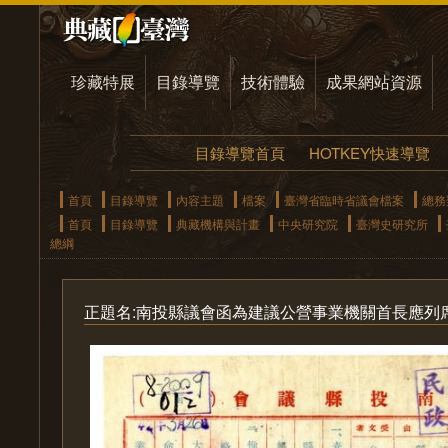
珍藏特展
目錄導覽
技術體驗
成果網站資源
目錄導覽首頁
HOTKEY快速導覽
首頁
目錄導覽
內容主題
檔案
臺灣省臨時省議會檔案
總務
首頁
目錄導覽
典藏機構與計畫
中央研究院
臺灣史研究所
總綱
正題名:南投縣議會函為建議公營事業機關首長應列