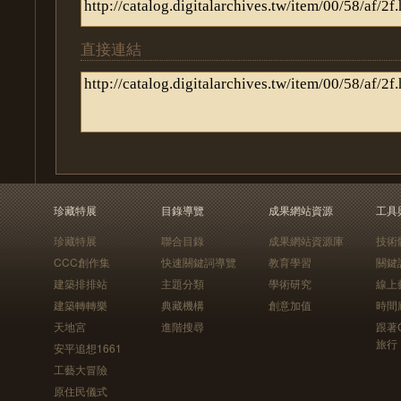
直接連結
珍藏特展
目錄導覽
成果網站資源
工具
珍藏特展
聯合目錄
成果網站資源庫
技術
CCC創作集
快速關鍵詞導覽
教育學習
關鍵
建築排排站
主題分類
學術研究
線上
建築轉轉樂
典藏機構
創意加值
時間
天地宮
進階搜尋
跟著
旅行
安平追想1661
工藝大冒險
原住民儀式