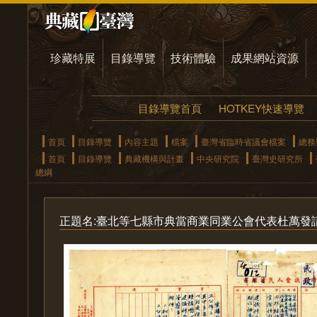
珍藏特展
目錄導覽
技術體驗
成果網站資源
目錄導覽首頁
HOTKEY快速導覽
首頁
目錄導覽
內容主題
檔案
臺灣省臨時省議會檔案
總務
首頁
目錄導覽
典藏機構與計畫
中央研究院
臺灣史研究所
總綱
正題名:臺北等七縣市典當商業同業公會代表杜萬發