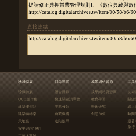
直接連結
珍藏特展
目錄導覽
成果網站資源
工具
珍藏特展
聯合目錄
成果網站資源庫
技術
CCC創作集
快速關鍵詞導覽
教育學習
關鍵
建築排排站
主題分類
學術研究
線上
建築轉轉樂
典藏機構
創意加值
時間
天地宮
進階搜尋
跟著
旅行
安平追想1661
工藝大冒險