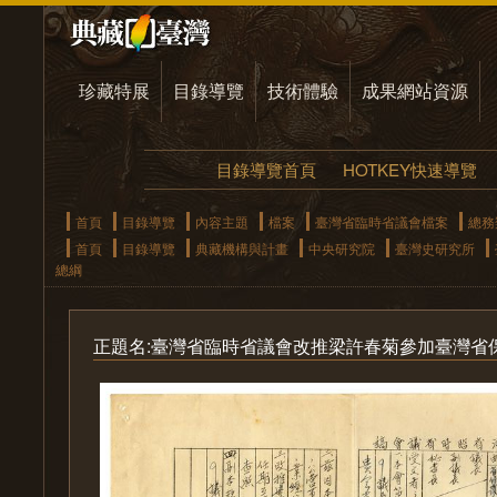
珍藏特展
目錄導覽
技術體驗
成果網站資源
目錄導覽首頁
HOTKEY快速導覽
首頁
目錄導覽
內容主題
檔案
臺灣省臨時省議會檔案
總務
首頁
目錄導覽
典藏機構與計畫
中央研究院
臺灣史研究所
總綱
正題名:臺灣省臨時省議會改推梁許春菊參加臺灣省