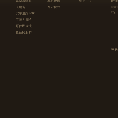
建築轉轉樂
典藏機構
創意加值
時間
天地宮
進階搜尋
跟著
旅行
安平追想1661
工藝大冒險
原住民儀式
原住民服飾
中央