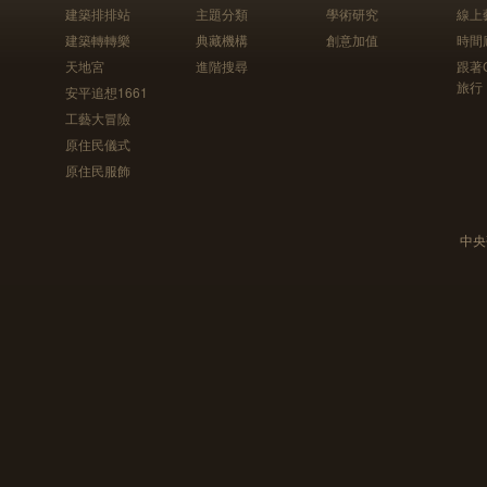
建築排排站
主題分類
學術研究
線上
建築轉轉樂
典藏機構
創意加值
時間
天地宮
進階搜尋
跟著
旅行
安平追想1661
工藝大冒險
原住民儀式
原住民服飾
中央