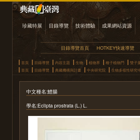
珍藏特展
目錄導覽
技術體驗
成果網站資源
目錄導覽首頁
HOTKEY快速導覽
首頁
目錄導覽
內容主題
生物
植物界
種子植物門
雙子
首頁
目錄導覽
典藏機構與計畫
中央研究院
生物多樣性研究
中文種名:鱧腸
學名:Eclipta prostrata (L.) L.