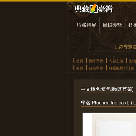
珍藏特展
目錄導覽
技
目錄導覽
首頁
目錄導覽
內容主題
生物
首頁
目錄導覽
典藏機構與計畫
中文種名:鯽魚膽(闊苞菊)
學名:Pluchea indica (L.) L