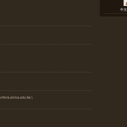
中文
ora.sinica.edu.tw/）