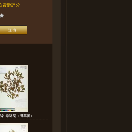
位資源評分
種名:線球菊（田基黃）