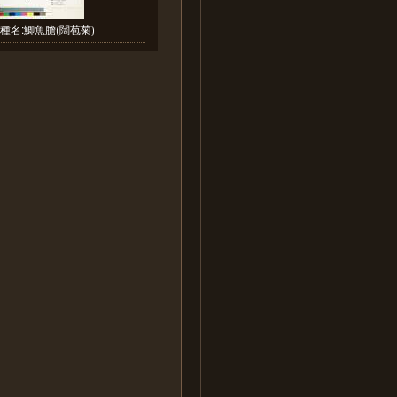
種名:鯽魚膽(闊苞菊)