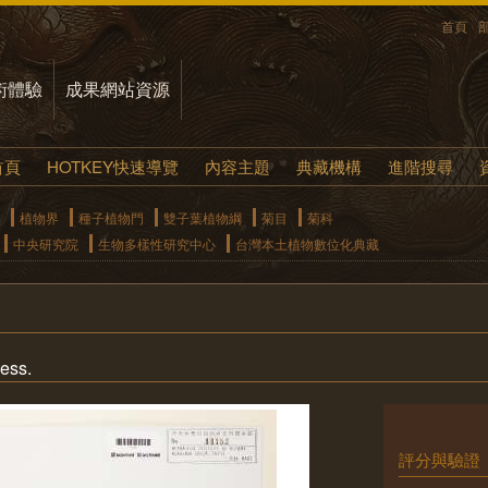
首頁
術體驗
成果網站資源
首頁
HOTKEY快速導覽
內容主題
典藏機構
進階搜尋
植物界
種子植物門
雙子葉植物綱
菊目
菊科
中央研究院
生物多樣性研究中心
台灣本土植物數位化典藏
ess.
評分與驗證