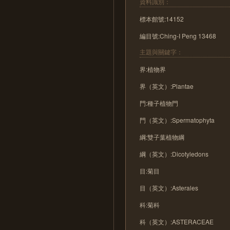
資料識別：
標本館號:14152
編目號:Ching-I Peng 13468
主題與關鍵字：
界:植物界
界（英文）:Plantae
門:種子植物門
門（英文）:Spermatophyta
綱:雙子葉植物綱
綱（英文）:Dicotyledons
目:菊目
目（英文）:Asterales
科:菊科
科（英文）:ASTERACEAE