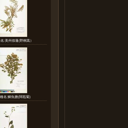
名:美州假蓬(野桐蒿）
種名:鯽魚膽(闊苞菊)