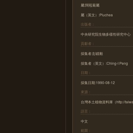
屬:闊苞菊屬
屬（英文）:Pluchea
出版者：
中央研究院生物多樣性研究中心
貢獻者：
採集者:彭鏡毅
採集者（英文）:Ching-I Peng
日期：
採集日期:1990-08-12
來源：
台灣本土植物資料庫（http://taiwanfl
語言：
中文
範圍：