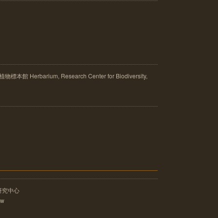
rbarium, Research Center for Biodiversity,
研究中心
tw