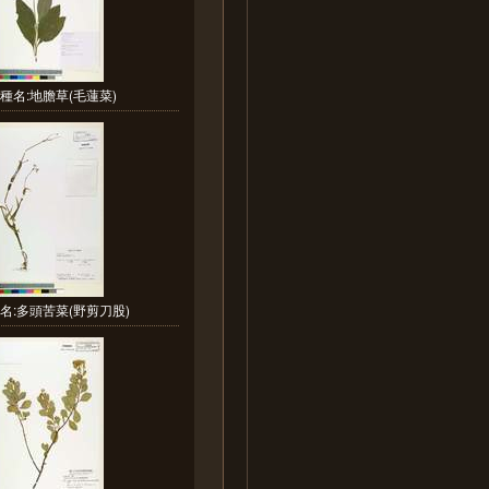
種名:地膽草(毛蓮菜)
名:多頭苦菜(野剪刀股)