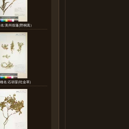
名:美州假蓬(野桐蒿）
種名:石胡荽(吐金草)