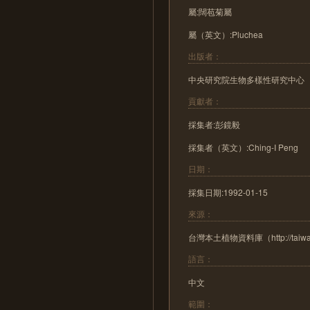
屬:闊苞菊屬
屬（英文）:Pluchea
出版者：
中央研究院生物多樣性研究中心
貢獻者：
採集者:彭鏡毅
採集者（英文）:Ching-I Peng
日期：
採集日期:1992-01-15
來源：
台灣本土植物資料庫（http://taiwanfl
語言：
中文
範圍：