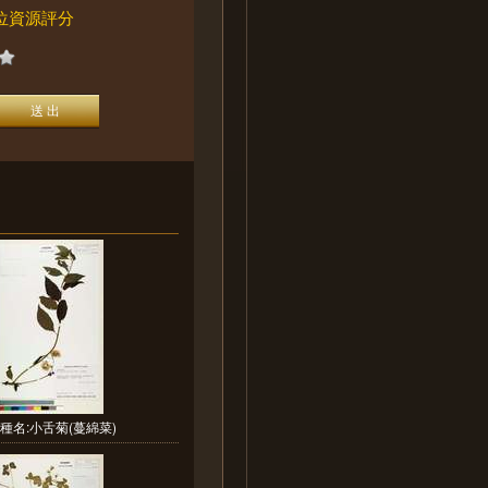
位資源評分
種名:小舌菊(蔓綿菜)