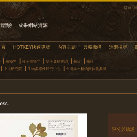
首頁
術體驗
成果網站資源
首頁
HOTKEY快速導覽
內容主題
典藏機構
進階搜尋
植物界
種子植物門
雙子葉植物綱
菊目
菊科
中央研究院
生物多樣性研究中心
台灣本土植物數位化典藏
ess.
評分與驗證