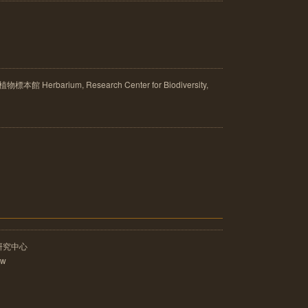
rbarium, Research Center for Biodiversity,
研究中心
tw