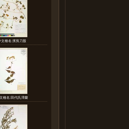
中文種名:濱剪刀股
文種名:田代氏澤蘭