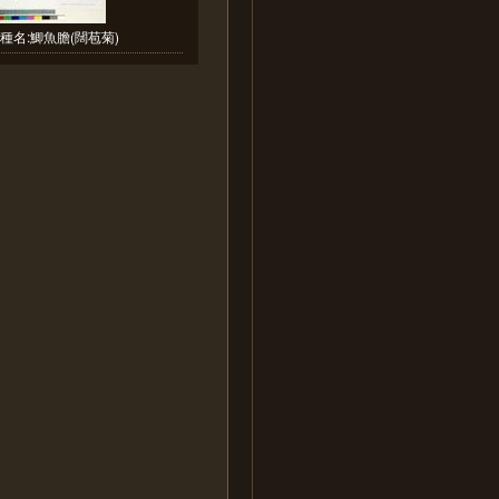
種名:鯽魚膽(闊苞菊)