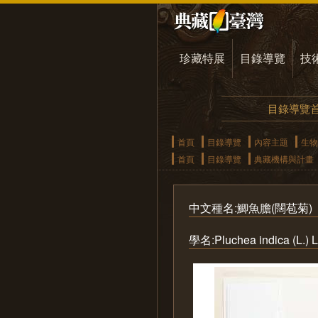
珍藏特展
目錄導覽
技
目錄導覽
首頁
目錄導覽
內容主題
生物
首頁
目錄導覽
典藏機構與計畫
中文種名:鯽魚膽(闊苞菊)
學名:Pluchea indica (L.) L