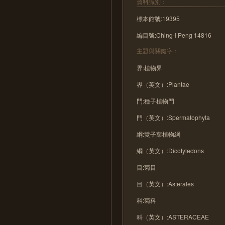
資料識別：
標本館號:19395
編目號:Ching-I Peng 14816
主題與關鍵字：
界:植物界
界（英文）:Plantae
門:種子植物門
門（英文）:Spermatophyta
綱:雙子葉植物綱
綱（英文）:Dicotyledons
目:菊目
目（英文）:Asterales
科:菊科
科（英文）:ASTERACEAE