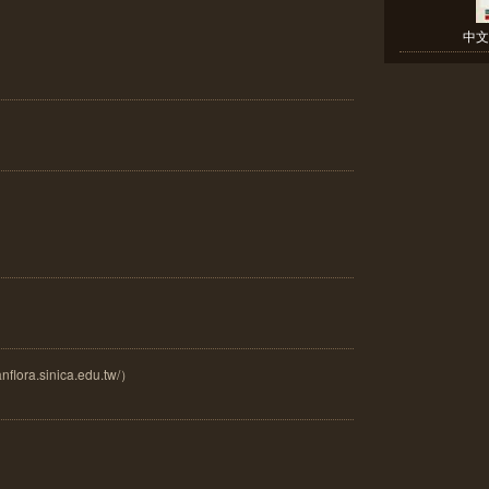
中文
ora.sinica.edu.tw/）