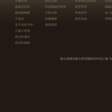
珍藏特展
聯合目錄
成果網站資源庫
技術
建築排排站
快速關鍵詞導覽
教育學習
關鍵
建築轉轉樂
主題分類
學術研究
線上
天地宮
典藏機構
創意加值
時間
安平追想1661
進階搜尋
工藝大冒險
原住民儀式
原住民服飾
數位典藏與數位學習國家型科技計畫 Taiwan e-Le