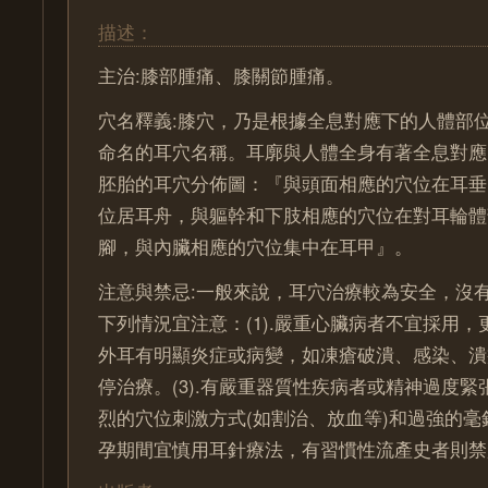
描述：
主治:膝部腫痛、膝關節腫痛。
穴名釋義:膝穴，乃是根據全息對應下的人體部
命名的耳穴名稱。耳廓與人體全身有著全息對應
胚胎的耳穴分佈圖：『與頭面相應的穴位在耳垂
位居耳舟，與軀幹和下肢相應的穴位在對耳輪體
腳，與內臟相應的穴位集中在耳甲』。
注意與禁忌:一般來說，耳穴治療較為安全，沒
下列情況宜注意：(1).嚴重心臟病者不宜採用，更
外耳有明顯炎症或病變，如凍瘡破潰、感染、潰
停治療。(3).有嚴重器質性疾病者或精神過度
烈的穴位刺激方式(如割治、放血等)和過強的毫針
孕期間宜慎用耳針療法，有習慣性流產史者則禁