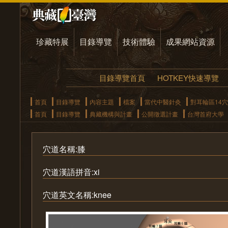
珍藏特展
目錄導覽
技術體驗
成果網站資源
目錄導覽首頁
HOTKEY快速導覽
首頁
目錄導覽
內容主題
檔案
當代中醫針灸
對耳輪區14
首頁
目錄導覽
典藏機構與計畫
公開徵選計畫
台灣首府大學
穴道名稱:膝
穴道漢語拼音:xi
穴道英文名稱:knee