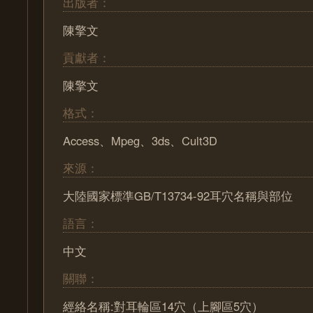
出版者：
陳擎文
貢獻者：
陳擎文
格式：
Access、Mpeg、3ds、Cult3D
來源：
大陸國家標準GB/T13734-92耳穴名稱與部位
語言：
中文
關聯：
經絡名稱:對耳輪區14穴（上腳區5穴）