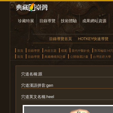
珍藏特展
目錄導覽
技術體驗
成果網站資源
目錄導覽首頁
HOTKEY快速導覽
首頁
目錄導覽
內容主題
檔案
當代中醫針灸
對耳輪區14
首頁
目錄導覽
典藏機構與計畫
公開徵選計畫
台灣首府大學
穴道名稱:跟
穴道漢語拼音:gen
穴道英文名稱:heel