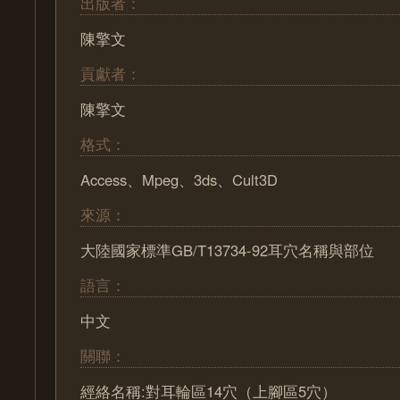
出版者：
陳擎文
貢獻者：
陳擎文
格式：
Access、Mpeg、3ds、Cult3D
來源：
大陸國家標準GB/T13734-92耳穴名稱與部位
語言：
中文
關聯：
經絡名稱:對耳輪區14穴（上腳區5穴）