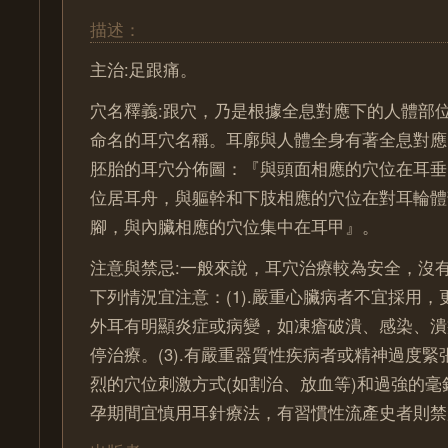
描述：
主治:足跟痛。
穴名釋義:跟穴，乃是根據全息對應下的人體部
命名的耳穴名稱。耳廓與人體全身有著全息對應
胚胎的耳穴分佈圖：『與頭面相應的穴位在耳垂
位居耳舟，與軀幹和下肢相應的穴位在對耳輪體
腳，與內臟相應的穴位集中在耳甲』。
注意與禁忌:一般來說，耳穴治療較為安全，沒
下列情況宜注意：(1).嚴重心臟病者不宜採用，更
外耳有明顯炎症或病變，如凍瘡破潰、感染、潰
停治療。(3).有嚴重器質性疾病者或精神過度
烈的穴位刺激方式(如割治、放血等)和過強的毫針
孕期間宜慎用耳針療法，有習慣性流產史者則禁