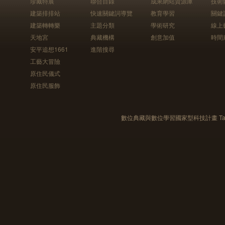
珍藏特展
聯合目錄
成果網站資源庫
技術
建築排排站
快速關鍵詞導覽
教育學習
關鍵
建築轉轉樂
主題分類
學術研究
線上
天地宮
典藏機構
創意加值
時間
安平追想1661
進階搜尋
工藝大冒險
原住民儀式
原住民服飾
數位典藏與數位學習國家型科技計畫 Taiwan e-Le