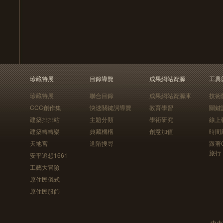
珍藏特展
目錄導覽
成果網站資源
工具
珍藏特展
聯合目錄
成果網站資源庫
技術
CCC創作集
快速關鍵詞導覽
教育學習
關鍵
建築排排站
主題分類
學術研究
線上
建築轉轉樂
典藏機構
創意加值
時間
天地宮
進階搜尋
跟著
旅行
安平追想1661
工藝大冒險
原住民儀式
原住民服飾
中央