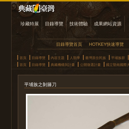
珍藏特展
目錄導覽
技術體驗
成果網站資源
目錄導覽首頁
HOTKEY快速導覽
首頁
目錄導覽
內容主題
人類學
臺灣原住民族
平埔族群
首頁
目錄導覽
典藏機構與計畫
公開徵選計畫
國立暨南國際
平埔族之剝籐刀