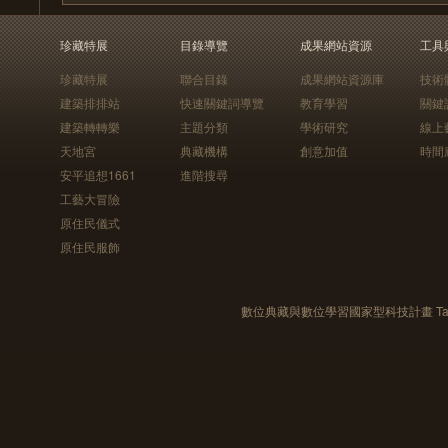
珍藏特展
目錄導覽
成果網站資源
工具
珍藏特展
聯合目錄
成果網站資源庫
技術
建築排排站
快速關鍵詞導覽
教育學習
關鍵
建築轉轉樂
主題分類
學術研究
線上
天地宮
典藏機構
創意加值
時間
安平追想1661
進階搜尋
工藝大冒險
原住民儀式
原住民服飾
數位典藏與數位學習國家型科技計畫 Taiwan e-Le