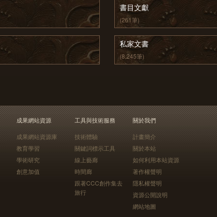
書目文獻
(261筆)
私家文書
(8,245筆)
成果網站資源
工具與技術服務
關於我們
成果網站資源庫
技術體驗
計畫簡介
教育學習
關鍵詞標示工具
關於本站
學術研究
線上藝廊
如何利用本站資源
創意加值
時間廊
著作權聲明
跟著CCC創作集去
隱私權聲明
旅行
資源公開說明
網站地圖