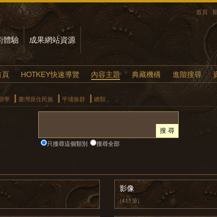
首頁
術體驗
成果網站資源
首頁
HOTKEY快速導覽
內容主題
典藏機構
進階搜尋
類學
臺灣原住民族
平埔族群
總類
只搜尋這個類別
搜尋全部
影像
(411筆)