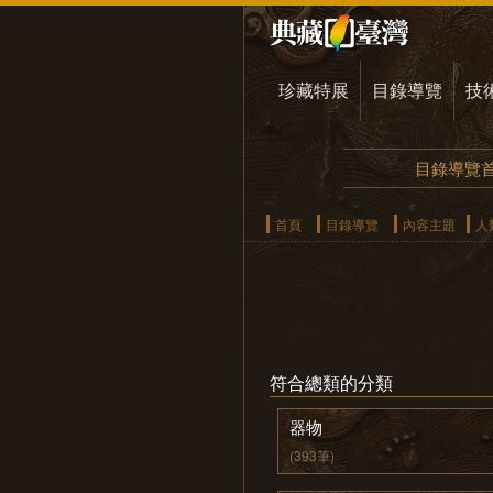
珍藏特展
目錄導覽
技
目錄導覽
首頁
目錄導覽
內容主題
人
符合總類的分類
器物
(393筆)