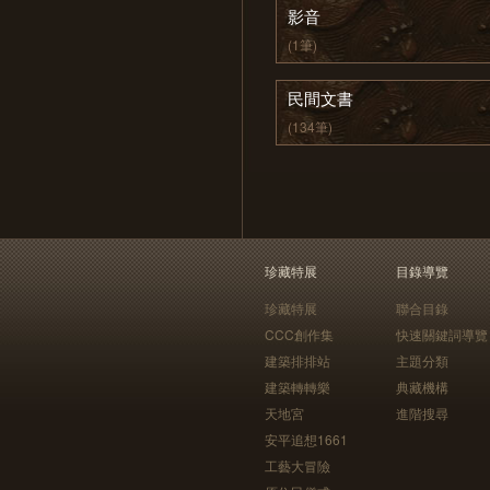
影音
(1筆)
民間文書
(134筆)
珍藏特展
目錄導覽
珍藏特展
聯合目錄
CCC創作集
快速關鍵詞導覽
建築排排站
主題分類
建築轉轉樂
典藏機構
天地宮
進階搜尋
安平追想1661
工藝大冒險