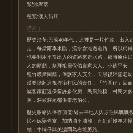
類別:聚落
種類:漢人街庄
描述：
歷史沿革:民國40年代，這裡是一片竹叢，出入
走，每當雨季來臨，溪水會淹過道路，所以稱鋪
也要利用平常出入的道路來走水路，那時原住民
人的頭顱，祭拜祖靈保佑自家大人、小孩平安，
種竹叢當圍籬，保護家人安全，天黑後婦儒老幼
漢要擔起巡視捍衛村民的責任，「竹圍仔」因而
屬客家莊還保留許多伙房，民風純樸，村民大多
蕉，莊頭莊尾都供奉老伯公。
歷史脈絡與保存價值:過去平地人與原住民戰戰
民不嫁娶舊寮、加蚋埔平埔族，直到近幾年才慢
結；牛埔仔與美濃同為右堆脈絡。