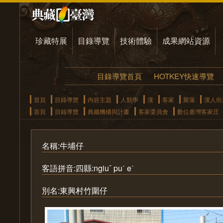
珍藏特展
目錄導覽
技術體驗
成果網站資源
目錄導覽首頁
HOTKEY快速導覽
首頁
目錄導覽
內容主題
人類學
漢
客家
聚落
漢人街
首頁
目錄導覽
典藏機構與計畫
客家委員會
數位臺灣客家庄
名稱:牛埔仔
客語拼音:四縣:ngiuˇ puˊ eˋ
別名:東興村竹圍仔