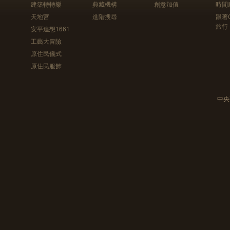
建築轉轉樂
典藏機構
創意加值
時間
天地宮
進階搜尋
跟著
旅行
安平追想1661
工藝大冒險
原住民儀式
原住民服飾
中央