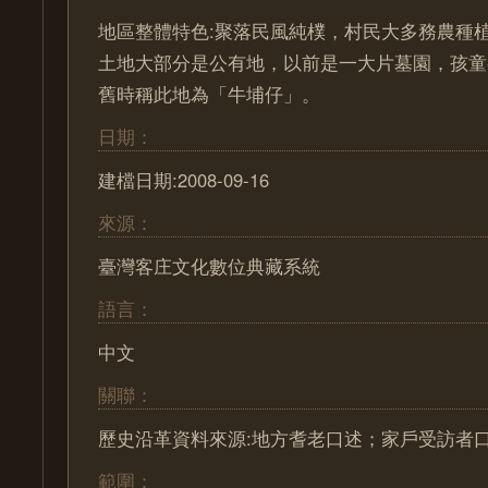
地區整體特色:聚落民風純樸，村民大多務農種
土地大部分是公有地，以前是一大片墓園，孩童
舊時稱此地為「牛埔仔」。
日期：
建檔日期:2008-09-16
來源：
臺灣客庄文化數位典藏系統
語言：
中文
關聯：
歷史沿革資料來源:地方耆老口述；家戶受訪者
範圍：