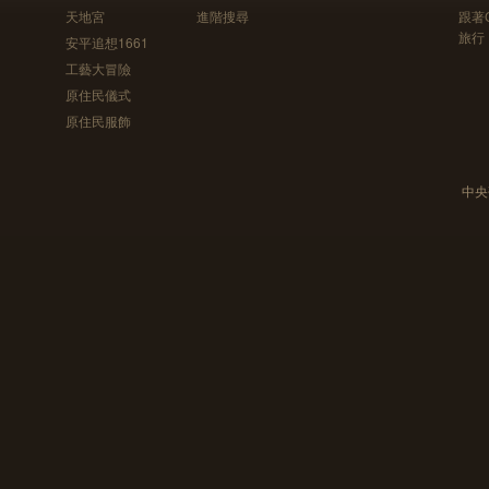
天地宮
進階搜尋
跟著
旅行
安平追想1661
工藝大冒險
原住民儀式
原住民服飾
中央