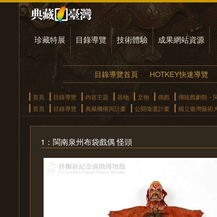
珍藏特展
目錄導覽
技術體驗
成果網站資源
目錄導覽首頁
HOTKEY快速導覽
首頁
目錄導覽
內容主題
器物
文物
偶戲
傳統戲劇類－
首頁
目錄導覽
典藏機構與計畫
公開徵選計畫
國立臺灣藝術
1：閩南泉州布袋戲偶 怪頭