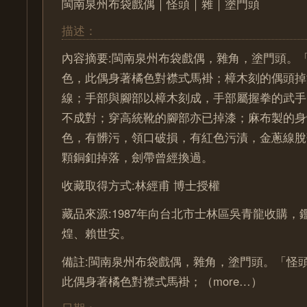
閩南泉州布袋戲偶｜怪頭｜雜｜塗門頭
描述：
內容摘要:閩南泉州布袋戲偶，雜角，塗門頭。
色，此偶身著橘色對襟式馬褂；樟木刻的偶頭掉
線；手部與腳部以樟木刻成，手部屬握拳的武手
不成對；穿高統靴的腳部亦已掉漆；麻布製的身
色，有髒污，領口破損，有紅色污漬，金蔥線脫
顆銅釦掉落，劍帶曾經換過。
收藏取得方式:林經甫 博士授權
藏品來源:1987年向台北市士林區吳青龍收購
煌、賴世安。
備註:閩南泉州布袋戲偶，雜角，塗門頭。「怪
此偶身著橘色對襟式馬褂；（more…）