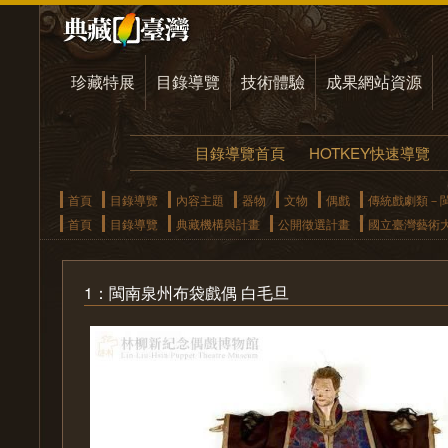
珍藏特展
目錄導覽
技術體驗
成果網站資源
目錄導覽首頁
HOTKEY快速導覽
首頁
目錄導覽
內容主題
器物
文物
偶戲
傳統戲劇類－
首頁
目錄導覽
典藏機構與計畫
公開徵選計畫
國立臺灣藝術
1：閩南泉州布袋戲偶 白毛旦