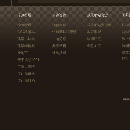
珍藏特展
目錄導覽
成果網站資源
工具
珍藏特展
聯合目錄
成果網站資源庫
技術
CCC創作集
快速關鍵詞導覽
教育學習
關鍵
建築排排站
主題分類
學術研究
線上
建築轉轉樂
典藏機構
創意加值
時間
天地宮
進階搜尋
跟著
旅行
安平追想1661
工藝大冒險
原住民儀式
原住民服飾
中央