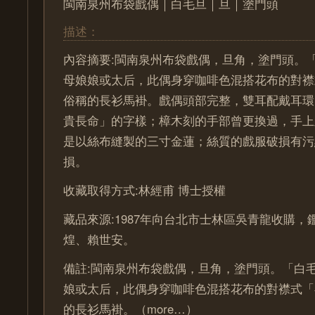
閩南泉州布袋戲偶｜白毛旦｜旦｜塗門頭
描述：
內容摘要:閩南泉州布袋戲偶，旦角，塗門頭。
母娘娘或太后，此偶身穿咖啡色混搭花布的對襟
俗稱的長衫馬褂。戲偶頭部完整，雙耳配戴耳環
貴長命」的字樣；樟木刻的手部曾更換過，手上
是以絲布縫製的三寸金蓮；絲質的戲服破損有污
損。
收藏取得方式:林經甫 博士授權
藏品來源:1987年向台北市士林區吳青龍收購
煌、賴世安。
備註:閩南泉州布袋戲偶，旦角，塗門頭。「白
娘或太后，此偶身穿咖啡色混搭花布的對襟式「
的長衫馬褂。（more…）