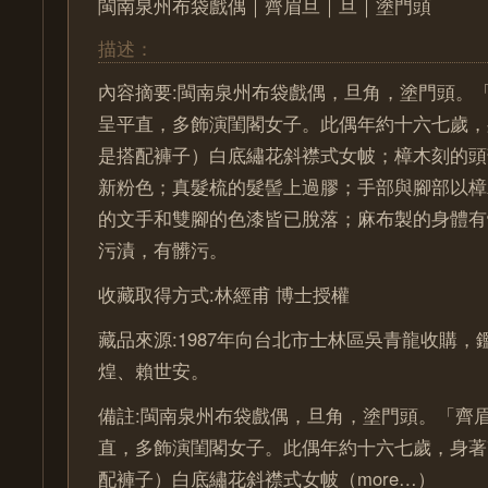
閩南泉州布袋戲偶｜齊眉旦｜旦｜塗門頭
描述：
內容摘要:閩南泉州布袋戲偶，旦角，塗門頭。
呈平直，多飾演閨閣女子。此偶年約十六七歲，
是搭配褲子）白底繡花斜襟式女帔；樟木刻的頭
新粉色；真髮梳的髮髻上過膠；手部與腳部以樟
的文手和雙腳的色漆皆已脫落；麻布製的身體有
污漬，有髒污。
收藏取得方式:林經甫 博士授權
藏品來源:1987年向台北市士林區吳青龍收購
煌、賴世安。
備註:閩南泉州布袋戲偶，旦角，塗門頭。「齊
直，多飾演閨閣女子。此偶年約十六七歲，身著
配褲子）白底繡花斜襟式女帔（more…）