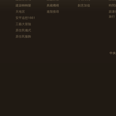
建築轉轉樂
典藏機構
創意加值
時間
天地宮
進階搜尋
跟著
旅行
安平追想1661
工藝大冒險
原住民儀式
原住民服飾
中央