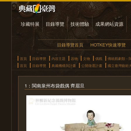
珍藏特展
目錄導覽
技術體驗
成果網站資源
目錄導覽首頁
HOTKEY快速導覽
首頁
目錄導覽
內容主題
器物
文物
偶戲
傳統戲劇類－
首頁
目錄導覽
典藏機構與計畫
公開徵選計畫
國立臺灣藝術
1：閩南泉州布袋戲偶 齊眉旦