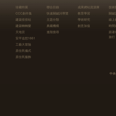
珍藏特展
聯合目錄
成果網站資源庫
技術
CCC創作集
快速關鍵詞導覽
教育學習
關鍵
建築排排站
主題分類
學術研究
線上
建築轉轉樂
典藏機構
創意加值
時間
天地宮
進階搜尋
跟著
旅行
安平追想1661
工藝大冒險
原住民儀式
原住民服飾
中央