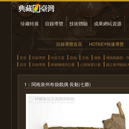
珍藏特展
目錄導覽
技術體驗
成果網站資源
目錄導覽首頁
HOTKEY快速導覽
首頁
目錄導覽
內容主題
器物
文物
偶戲
傳統戲劇類－
首頁
目錄導覽
典藏機構與計畫
公開徵選計畫
國立臺灣藝術
1：閩南泉州布袋戲偶 長魁(七爺)