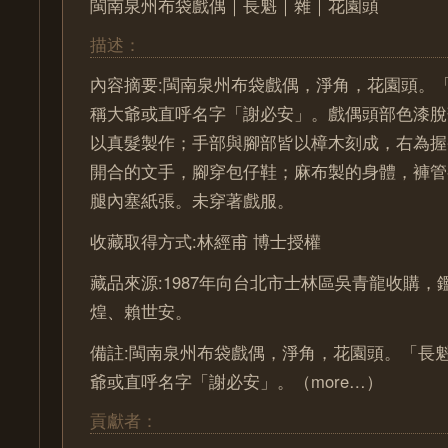
閩南泉州布袋戲偶｜長魁｜雜｜花園頭
描述：
內容摘要:閩南泉州布袋戲偶，淨角，花園頭。「
稱大爺或直呼名字「謝必安」。戲偶頭部色漆脫
以真髮製作；手部與腳部皆以樟木刻成，右為握
開合的文手，腳穿包仔鞋；麻布製的身體，褲管
腿內塞紙張。未穿著戲服。
收藏取得方式:林經甫 博士授權
藏品來源:1987年向台北市士林區吳青龍收購
煌、賴世安。
備註:閩南泉州布袋戲偶，淨角，花園頭。「長魁
爺或直呼名字「謝必安」。（more…）
貢獻者：