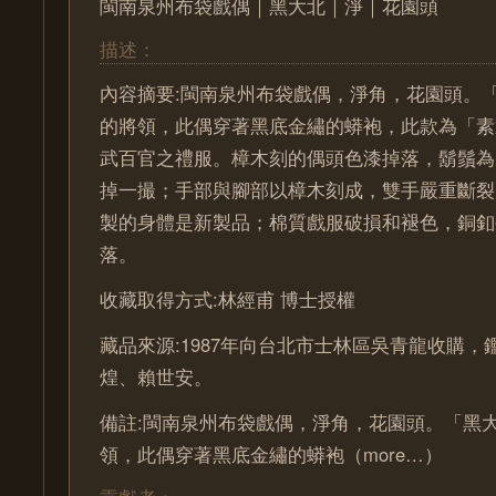
閩南泉州布袋戲偶｜黑大北｜淨｜花園頭
描述：
內容摘要:閩南泉州布袋戲偶，淨角，花園頭。
的將領，此偶穿著黑底金繡的蟒袍，此款為「素
武百官之禮服。樟木刻的偶頭色漆掉落，鬍鬚為
掉一撮；手部與腳部以樟木刻成，雙手嚴重斷裂
製的身體是新製品；棉質戲服破損和褪色，銅釦
落。
收藏取得方式:林經甫 博士授權
藏品來源:1987年向台北市士林區吳青龍收購
煌、賴世安。
備註:閩南泉州布袋戲偶，淨角，花園頭。「黑
領，此偶穿著黑底金繡的蟒袍（more…）