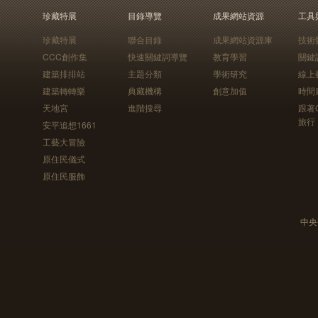
珍藏特展
目錄導覽
成果網站資源
工具
珍藏特展
聯合目錄
成果網站資源庫
技術
CCC創作集
快速關鍵詞導覽
教育學習
關鍵
建築排排站
主題分類
學術研究
線上
建築轉轉樂
典藏機構
創意加值
時間
天地宮
進階搜尋
跟著
旅行
安平追想1661
工藝大冒險
原住民儀式
原住民服飾
中央