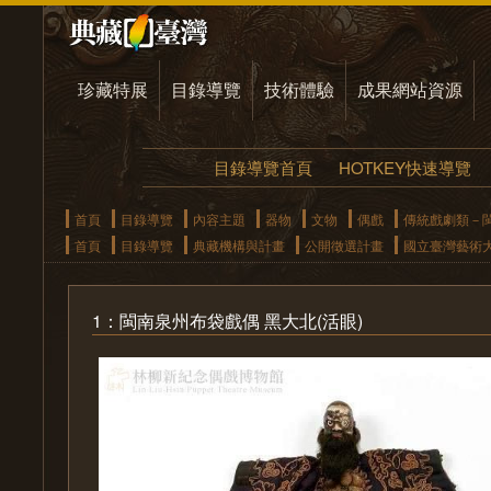
珍藏特展
目錄導覽
技術體驗
成果網站資源
目錄導覽首頁
HOTKEY快速導覽
首頁
目錄導覽
內容主題
器物
文物
偶戲
傳統戲劇類－
首頁
目錄導覽
典藏機構與計畫
公開徵選計畫
國立臺灣藝術
1：閩南泉州布袋戲偶 黑大北(活眼)