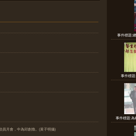
事件標題:
事件標題
事件標題:為
府動員月會，中為邱創煥。(黃子明攝)