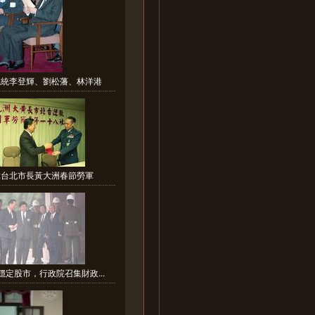
總統李登輝、劉松藩、林洋港
:台北市長黃大洲春節勞軍
穩定股市，行政院召集財政...