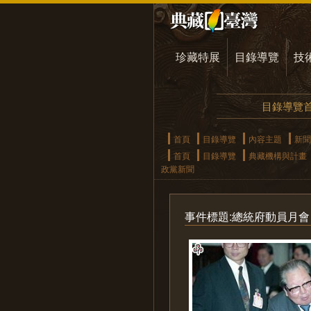
珍藏特展
目錄導覽
技
目錄導覽
首頁
目錄導覽
內容主題
新聞
首頁
目錄導覽
典藏機構與計畫
政黨新聞
事件標題:總統府動員月會