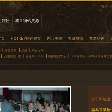
首頁
術體驗
成果網站資源
首頁
HOTKEY快速導覽
內容主題
典藏機構
進階搜尋
綜合分類
政治
政府行政
公開徵選計畫
國立政治大學
廣播電視學系
《中國時報》新聞攝影底片之
評分與驗證
請為這筆數