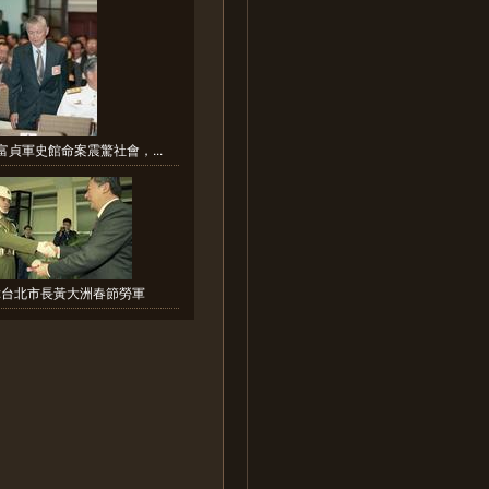
富貞軍史館命案震驚社會，...
:台北市長黃大洲春節勞軍