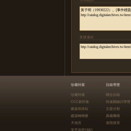
直接連結
珍藏特展
目錄導覽
珍藏特展
聯合目錄
CCC創作集
快速關鍵詞導覽
建築排排站
主題分類
建築轉轉樂
典藏機構
天地宮
進階搜尋
安平追想1661