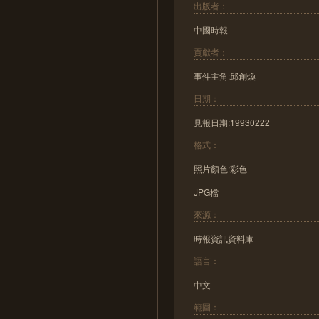
出版者：
中國時報
貢獻者：
事件主角:邱創煥
日期：
見報日期:19930222
格式：
照片顏色:彩色
JPG檔
來源：
時報資訊資料庫
語言：
中文
範圍：