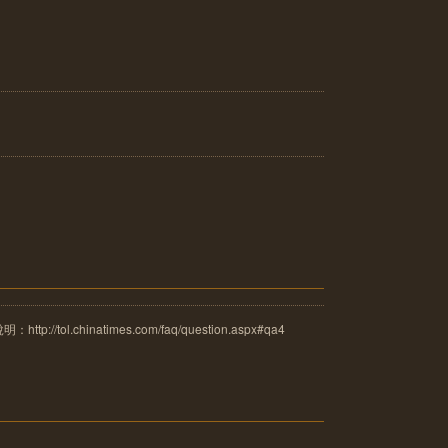
tol.chinatimes.com/faq/question.aspx#qa4