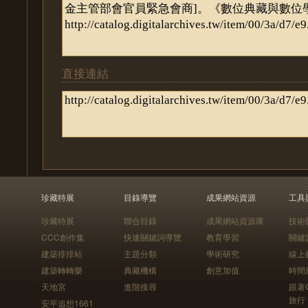
直接連結
珍藏特展
目錄導覽
成果網站資源
工具
珍藏特展
聯合目錄
成果網站資源庫
技術
CCC創作集
快速關鍵詞導覽
教育學習
關鍵
建築排排站
主題分類
學術研究
線上
建築轉轉樂
典藏機構
創意加值
時間
天地宮
進階搜尋
跟著
旅行
安平追想1661