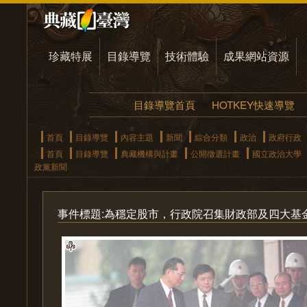
珍藏特展
目錄導覽
技術體驗
成果網站資源
目錄導覽首頁
HOTKEY快速導覽
首頁
目錄導覽
內容主題
新聞
綜合分類
政治
政府行政
首頁
目錄導覽
典藏機構與計畫
公開徵選計畫
國立政治大學
政黨新聞
事件標題:為穩定股市，行政院召集財政部及四大基