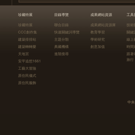
珍藏特展
目錄導覽
成果網站資源
工具
珍藏特展
聯合目錄
成果網站資源庫
技術
CCC創作集
快速關鍵詞導覽
教育學習
關鍵
建築排排站
主題分類
學術研究
線上
建築轉轉樂
典藏機構
創意加值
時間
天地宮
進階搜尋
跟著
旅行
安平追想1661
工藝大冒險
原住民儀式
原住民服飾
中央