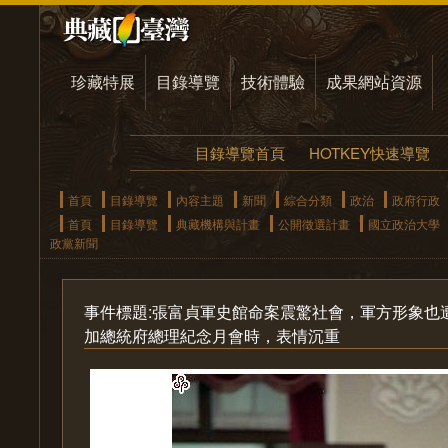
珍藏特展
目錄導覽
技術體驗
成果網站資源
目錄導覽首頁
HOTKEY快速導覽
首頁
目錄導覽
內容主題
新聞
綜合分類
政治
政府行政
首頁
目錄導覽
典藏機構與計畫
公開徵選計畫
國立政治大學
政黨新聞
事件標題:張富貞軍史館命案震驚社會，軍方形象也
加總統府總理紀念月會時，表情沉重