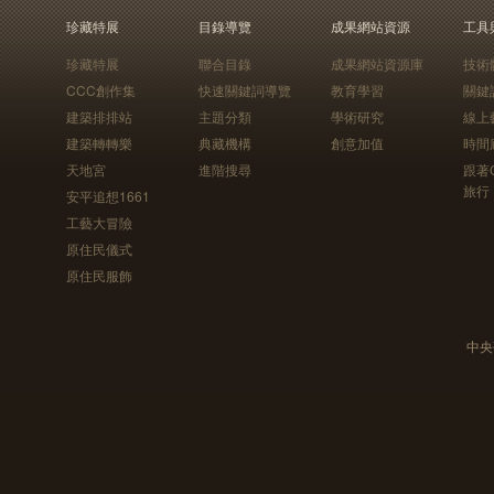
珍藏特展
目錄導覽
成果網站資源
工具
珍藏特展
聯合目錄
成果網站資源庫
技術
CCC創作集
快速關鍵詞導覽
教育學習
關鍵
建築排排站
主題分類
學術研究
線上
建築轉轉樂
典藏機構
創意加值
時間
天地宮
進階搜尋
跟著
旅行
安平追想1661
工藝大冒險
原住民儀式
原住民服飾
中央