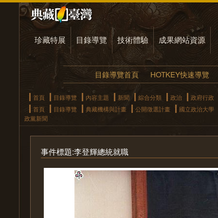
珍藏特展
目錄導覽
技術體驗
成果網站資源
目錄導覽首頁
HOTKEY快速導覽
首頁
目錄導覽
內容主題
新聞
綜合分類
政治
政府行政
首頁
目錄導覽
典藏機構與計畫
公開徵選計畫
國立政治大學
政黨新聞
事件標題:李登輝總統就職