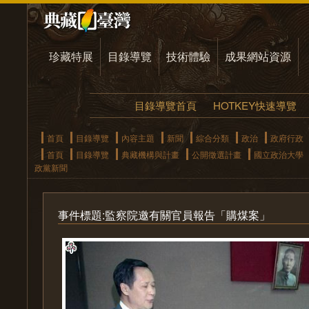
珍藏特展
目錄導覽
技術體驗
成果網站資源
目錄導覽首頁
HOTKEY快速導覽
首頁
目錄導覽
內容主題
新聞
綜合分類
政治
政府行政
首頁
目錄導覽
典藏機構與計畫
公開徵選計畫
國立政治大學
政黨新聞
事件標題:監察院邀有關官員報告「購煤案」