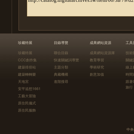
珍藏特展
目錄導覽
成果網站資源
工具
珍藏特展
聯合目錄
成果網站資源庫
技術
CCC創作集
快速關鍵詞導覽
教育學習
關鍵
建築排排站
主題分類
學術研究
線上
建築轉轉樂
典藏機構
創意加值
時間
天地宮
進階搜尋
跟著
旅行
安平追想1661
工藝大冒險
原住民儀式
原住民服飾
中央