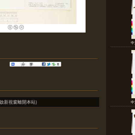
中
啟新視窗離開本站)
中