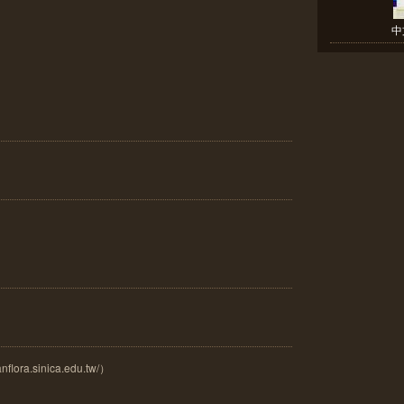
中
ora.sinica.edu.tw/）