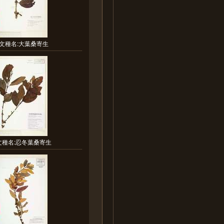
文種名:大葉桑寄生
文種名:忍冬葉桑寄生