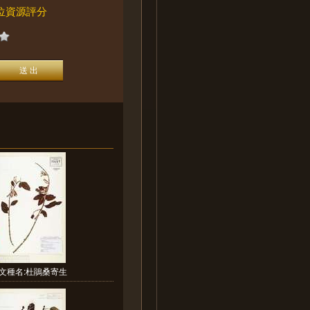
位資源評分
文種名:杜鵑桑寄生