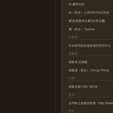
科:桑寄生科
科（英文）:LORANTHACEAE
屬:鈍果桑寄生屬 (松寄生屬)
屬（英文）:Taxillus
出版者：
中央研究院生物多樣性研究中心
貢獻者：
採集者:彭鏡毅
採集者（英文）:Ching-I Peng
日期：
採集日期:1991-09-06
來源：
台灣本土植物資料庫（http://taiwanfl
語言：