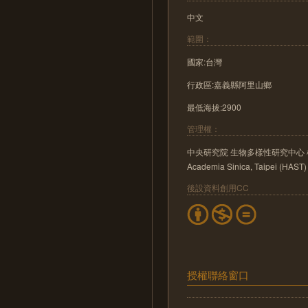
中文
範圍：
國家:台灣
行政區:嘉義縣阿里山鄉
最低海拔:2900
管理權：
中央研究院 生物多樣性研究中心 植物標本館 He
Academia Sinica, Taipei (HAST)
後設資料創用CC
授權聯絡窗口