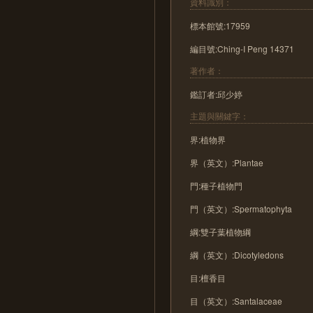
資料識別：
標本館號:17959
編目號:Ching-I Peng 14371
著作者：
鑑訂者:邱少婷
主題與關鍵字：
界:植物界
界（英文）:Plantae
門:種子植物門
門（英文）:Spermatophyta
綱:雙子葉植物綱
綱（英文）:Dicotyledons
目:檀香目
目（英文）:Santalaceae