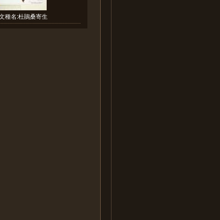
文種名:杜鵑桑寄生