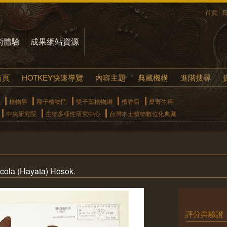
首頁
術體驗
成果網站資源
首頁
HOTKEY快速導覽
內容主題
典藏機構
進階搜尋
植物界
種子植物門
雙子葉植物綱
檀香目
桑寄生科
中央研究院
生物多樣性研究中心
台灣本土植物數位化典藏
cola (Hayata) Hosok.
評分與驗證