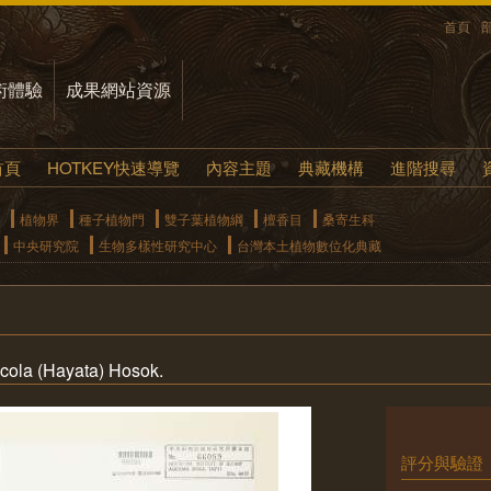
首頁
術體驗
成果網站資源
首頁
HOTKEY快速導覽
內容主題
典藏機構
進階搜尋
植物界
種子植物門
雙子葉植物綱
檀香目
桑寄生科
中央研究院
生物多樣性研究中心
台灣本土植物數位化典藏
cola (Hayata) Hosok.
評分與驗證