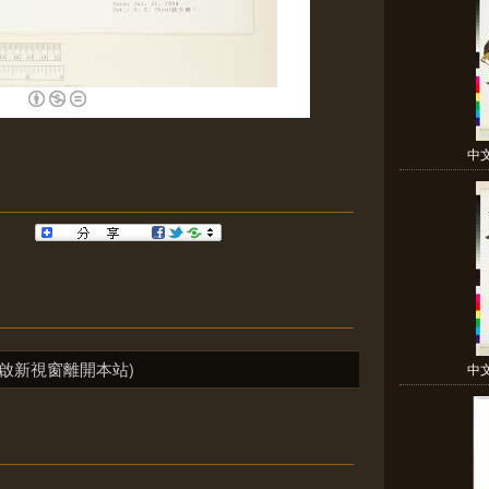
中
啟新視窗離開本站)
中