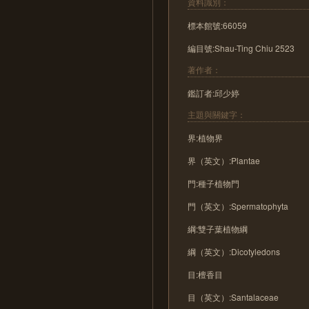
資料識別：
標本館號:66059
編目號:Shau-Ting Chiu 2523
著作者：
鑑訂者:邱少婷
主題與關鍵字：
界:植物界
界（英文）:Plantae
門:種子植物門
門（英文）:Spermatophyta
綱:雙子葉植物綱
綱（英文）:Dicotyledons
目:檀香目
目（英文）:Santalaceae