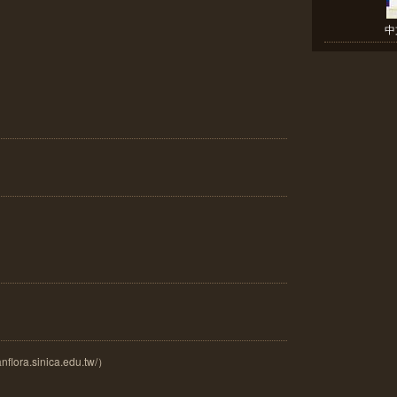
中
ora.sinica.edu.tw/）