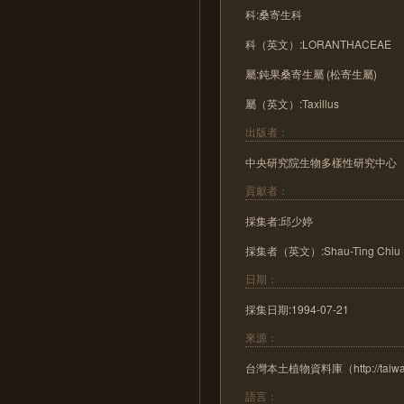
科:桑寄生科
科（英文）:LORANTHACEAE
屬:鈍果桑寄生屬 (松寄生屬)
屬（英文）:Taxillus
出版者：
中央研究院生物多樣性研究中心
貢獻者：
採集者:邱少婷
採集者（英文）:Shau-Ting Chiu
日期：
採集日期:1994-07-21
來源：
台灣本土植物資料庫（http://taiwanfl
語言：