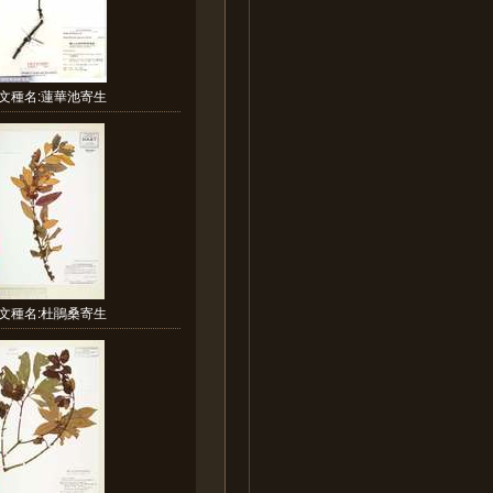
文種名:蓮華池寄生
文種名:杜鵑桑寄生