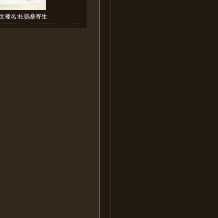
文種名:杜鵑桑寄生