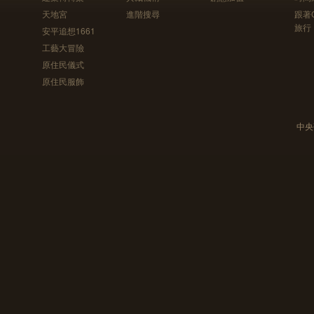
天地宮
進階搜尋
跟著
旅行
安平追想1661
工藝大冒險
原住民儀式
原住民服飾
中央