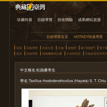
珍藏特展
目錄導覽
技術體驗
成果網站資源
目錄導覽首頁
HOTKEY快速導覽
首頁
目錄導覽
內容主題
生物
植物界
種子植物門
雙子
首頁
目錄導覽
典藏機構與計畫
中央研究院
生物多樣性研究
中文種名:杜鵑桑寄生
學名:Taxillus rhododendricolius (Hayata) S. T. Chiu