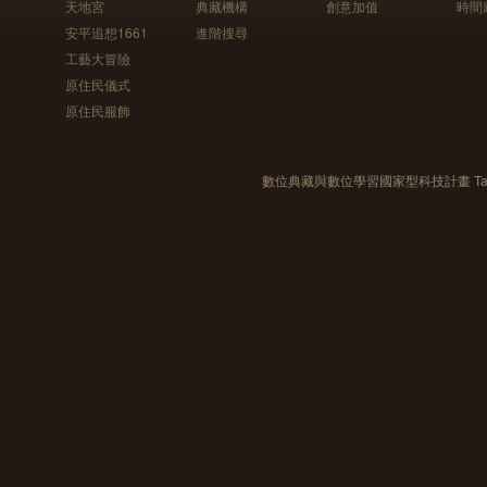
天地宮
典藏機構
創意加值
時間
安平追想1661
進階搜尋
工藝大冒險
原住民儀式
原住民服飾
數位典藏與數位學習國家型科技計畫 Taiwan e-Le