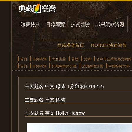
珍藏特展
目錄導覽
技術體驗
成果網站資源
目錄導覽首頁
HOTKEY快速導覽
首頁
目錄導覽
內容主題
器物
文物
台中市台灣民俗文物館
首頁
目錄導覽
典藏機構與計畫
公開徵選計畫
中國醫藥大學
主要題名-中文:碌碡（分類號H21/012）
主要題名-日文:磟碡
主要題名-英文:Roller Harrow