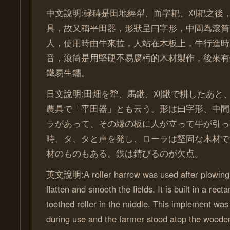
中文說明:碌碡是田地經犁、而字耙、刈耙之後
具，故又稱平田器，形狀呈曰字形，中間為滾筒
人，使用時由牛來拉，人站在木板上，牛行進時
音，滾筒是用堅硬不易腐杇的木材製作，後來有
鐵易生鏽。
日文說明:田畑を犂、馬鍬、刈鍬で耕したあと
農具で「平田器」とも云う。形は曰字形、中間
ラがあって、その縁の板に人が立って牛が引っ
時、タ、タと声を発し、ローラは堅固な木材で
材のものもある。鉄は錆びるのが欠点。
英文說明:A roller harrow was used after plowing 
flatten and smooth the fields. It is built in a rec
toothed roller in the middle. This implement was
during use and the farmer stood atop the wood