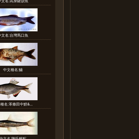
中文名:高身鏟頜魚
中文名:台灣馬口魚
中文種名:鱅
種名:革條田中鰟&...
中文名:陳氏鰍鮀