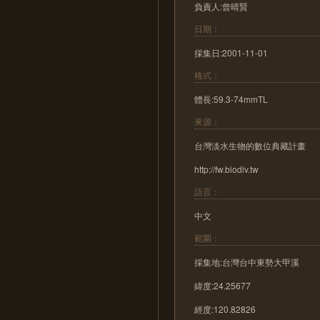
負責人:曾晴賢
日期：
採集日:2001-11-01
格式：
體長:59.3-74mmTL
來源：
台灣淡水生物的數位典藏計畫
http://fw.biodiv.tw
語言：
中文
範圍：
採集地:台灣台中東勢大甲溪
緯度:24.25677
經度:120.82826