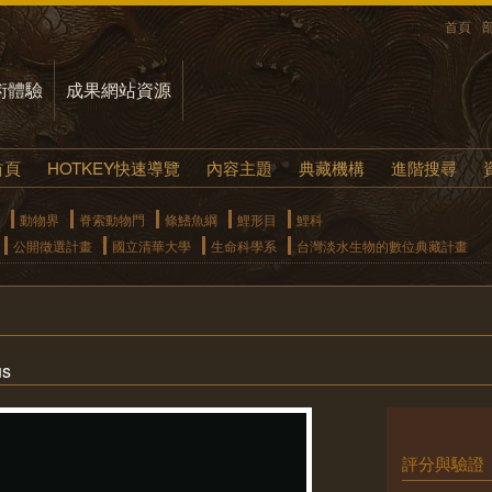
首頁
術體驗
成果網站資源
首頁
HOTKEY快速導覽
內容主題
典藏機構
進階搜尋
動物界
脊索動物門
條鰭魚綱
鯉形目
鯉科
公開徵選計畫
國立清華大學
生命科學系
台灣淡水生物的數位典藏計畫
us
評分與驗證