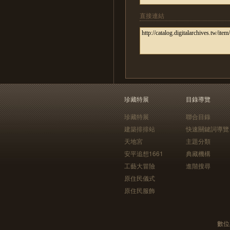
直接連結
珍藏特展
目錄導覽
珍藏特展
聯合目錄
建築排排站
快速關鍵詞導覽
天地宮
主題分類
安平追想1661
典藏機構
工藝大冒險
進階搜尋
原住民儀式
原住民服飾
數位典