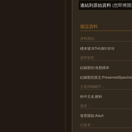
連結到原始資料
(您即將開
後設資料
資料識別：
標本號:NTHUB01816
資料類型：
紀錄類別:魚類標本
紀錄類別英文:PreservedSpecim
主題與關鍵字：
科中文名:鯉科
描述：
發育階段:Adult
出版者：