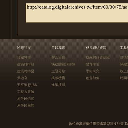
珍藏特展
目錄導覽
成果網站資源
工具
珍藏特展
聯合目錄
成果網站資源庫
技術
建築排排站
快速關鍵詞導覽
教育學習
關鍵
建築轉轉樂
主題分類
學術研究
線上
天地宮
典藏機構
創意加值
時間
安平追想1661
進階搜尋
工藝大冒險
原住民儀式
原住民服飾
數位典藏與數位學習國家型科技計畫 Taiwan e-Le