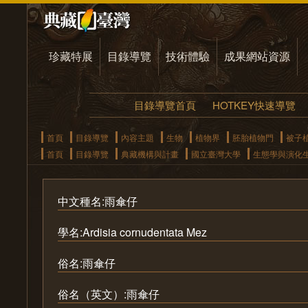
珍藏特展
目錄導覽
技術體驗
成果網站資源
目錄導覽首頁
HOTKEY快速導覽
首頁
目錄導覽
內容主題
生物
植物界
胚胎植物門
被子
首頁
目錄導覽
典藏機構與計畫
國立臺灣大學
生態學與演化
中文種名:雨傘仔
學名:Ardisia cornudentata Mez
俗名:雨傘仔
俗名（英文）:雨傘仔