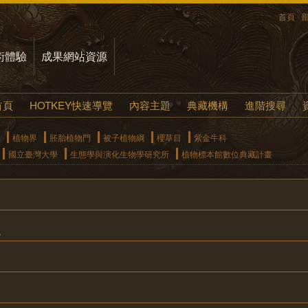
首頁
術體驗
成果網站資源
首頁
HOTKEY快速導覽
內容主題
典藏機構
進階搜尋
植物界
胚胎植物門
被子植物綱
櫻草目
紫金牛科
國立臺灣大學
生態學與演化生物學研究所
植物標本館數位典藏計畫
s