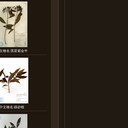
文種名:黑星紫金牛
中文種名:硃砂根