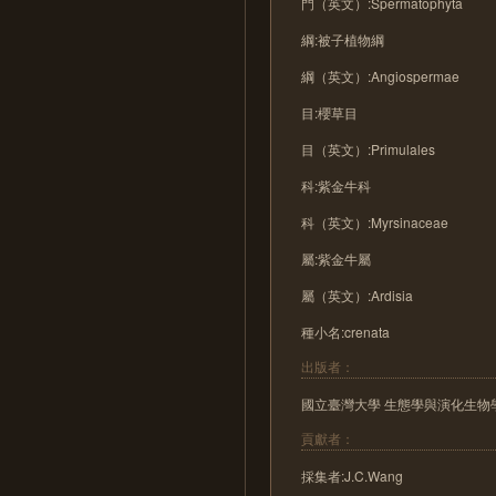
門（英文）:Spermatophyta
綱:被子植物綱
綱（英文）:Angiospermae
目:櫻草目
目（英文）:Primulales
科:紫金牛科
科（英文）:Myrsinaceae
屬:紫金牛屬
屬（英文）:Ardisia
種小名:crenata
出版者：
國立臺灣大學 生態學與演化生物
貢獻者：
採集者:J.C.Wang