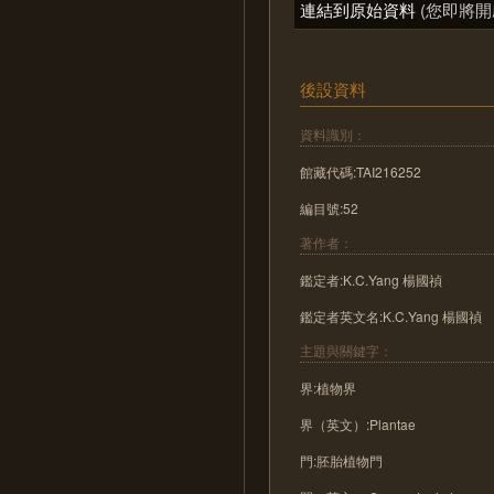
連結到原始資料
(您即將開
後設資料
資料識別：
館藏代碼:TAI216252
編目號:52
著作者：
鑑定者:K.C.Yang 楊國禎
鑑定者英文名:K.C.Yang 楊國禎
主題與關鍵字：
界:植物界
界（英文）:Plantae
門:胚胎植物門