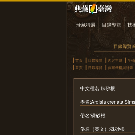
珍藏特展
目錄導覽
技
目錄導覽
首頁
目錄導覽
內容主題
生物
首頁
目錄導覽
典藏機構與計畫
中文種名:硃砂根
學名:Ardisia crenata Sim
俗名:硃砂根
俗名（英文）:硃砂根