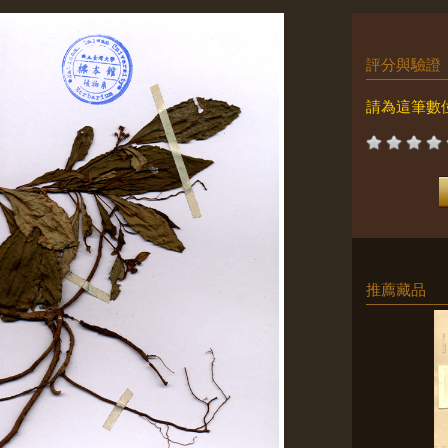
評分與驗證
請為這筆數
推薦藏品