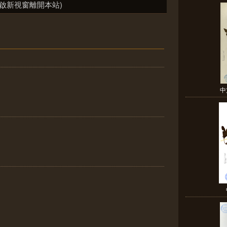
啟新視窗離開本站)
中