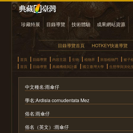
珍藏特展
目錄導覽
技術體驗
成果網站資源
目錄導覽首頁
HOTKEY快速導覽
首頁
目錄導覽
內容主題
生物
植物界
胚胎植物門
被子
首頁
目錄導覽
典藏機構與計畫
國立臺灣大學
生態學與演化
中文種名:雨傘仔
學名:Ardisia cornudentata Mez
俗名:雨傘仔
俗名（英文）:雨傘仔