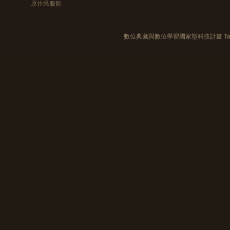
原住民服飾
數位典藏與數位學習國家型科技計畫 Taiwan e-Le