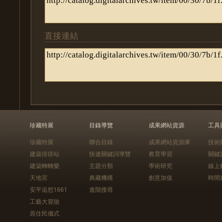
直接連結
珍藏特展
目錄導覽
成果網站資源
工具
珍藏特展
聯合目錄
成果網站資源庫
技術
建築排排站
快速關鍵詞導覽
教育學習
關鍵
建築轉轉樂
主題分類
學術研究
線上
天地宮
典藏機構
創意加值
時間
安平追想1661
進階搜尋
工藝大冒險
原住民儀式