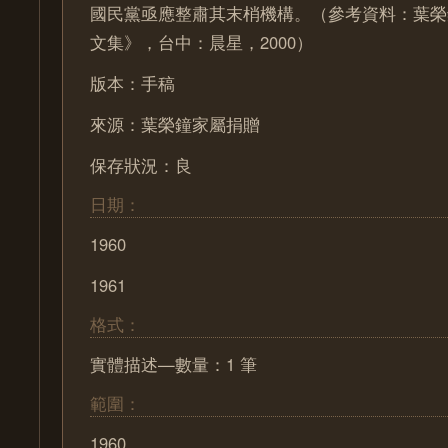
國民黨亟應整肅其末梢機構。（參考資料：葉榮
文集》，台中：晨星，2000）
版本：手稿
來源：葉榮鐘家屬捐贈
保存狀況：良
日期：
1960
1961
格式：
實體描述—數量：1 筆
範圍：
1960