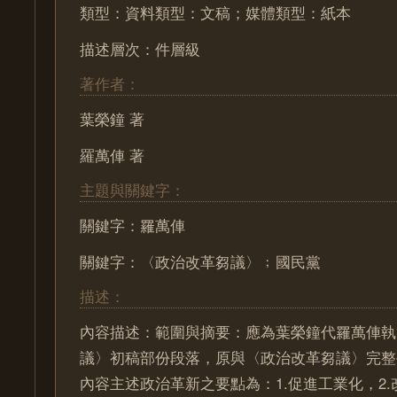
類型：資料類型：文稿；媒體類型：紙本
描述層次：件層級
著作者：
葉榮鐘 著
羅萬俥 著
主題與關鍵字：
關鍵字：羅萬俥
關鍵字：〈政治改革芻議〉﹔國民黨
描述：
內容描述：範圍與摘要：應為葉榮鐘代羅萬俥執
議〉初稿部份段落，原與〈政治改革芻議〉完整
內容主述政治革新之要點為：1.促進工業化，2.