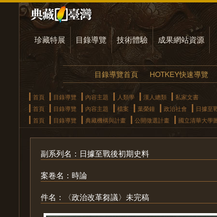
珍藏特展
目錄導覽
技術體驗
成果網站資源
目錄導覽首頁
HOTKEY快速導覽
首頁
目錄導覽
內容主題
人類學
漢人總類
私家文書
首頁
目錄導覽
內容主題
檔案
葉榮鐘
政治社會
日據至
首頁
目錄導覽
典藏機構與計畫
公開徵選計畫
國立清華大學
副系列名：日據至戰後初期史料
案卷名：時論
件名：〈政治改革芻議〉未完稿