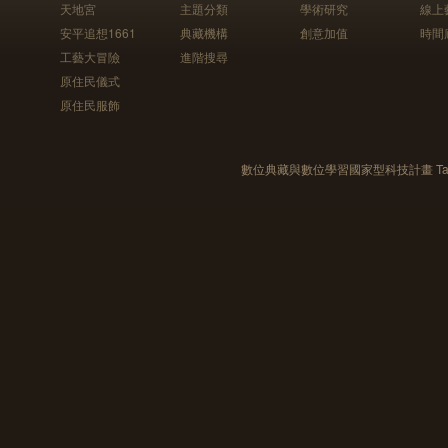
天地宮
主題分類
學術研究
線上
安平追想1661
典藏機構
創意加值
時間
工藝大冒險
進階搜尋
原住民儀式
原住民服飾
數位典藏與數位學習國家型科技計畫 Taiwan e-Le