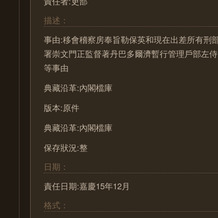
責任者:吏部
描述：
事由:移會稽察房奉旨勒保英和現在出差所有刑
署崇文門正監督著丹巴多爾濟暫行管理戶部左侍
等事由
典藏沿革:內閣檔庫
版本:原件
典藏沿革:內閣檔庫
保存狀況:整
日期：
責任日期:嘉慶15年12月
格式：