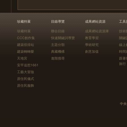
珍藏特展
目錄導覽
成果網站資源
工具
珍藏特展
聯合目錄
成果網站資源庫
技術
CCC創作集
快速關鍵詞導覽
教育學習
關鍵
建築排排站
主題分類
學術研究
線上
建築轉轉樂
典藏機構
創意加值
時間
天地宮
進階搜尋
跟著
旅行
安平追想1661
工藝大冒險
原住民儀式
原住民服飾
中央