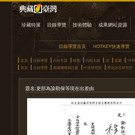
珍藏特展
目錄導覽
技術體驗
成果網站資源
目錄導覽首頁
HOTKEY快速導覽
首頁
目錄導覽
內容主題
檔案
內閣大庫
清
嘉慶
15年
首頁
目錄導覽
典藏機構與計畫
中央研究院
歷史語言研究所
題名:吏部為諭勒保等現在出差由