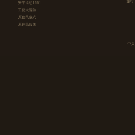
旅行
安平追想1661
工藝大冒險
原住民儀式
原住民服飾
中央