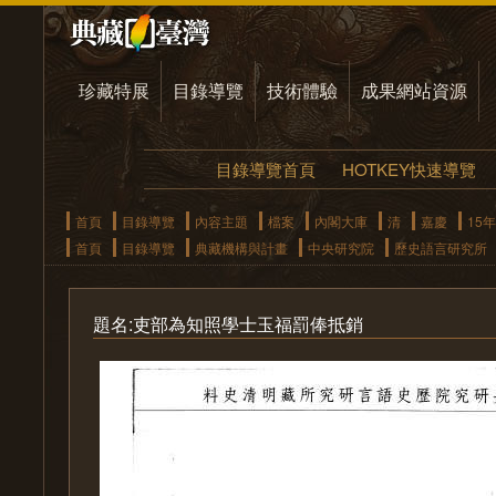
珍藏特展
目錄導覽
技術體驗
成果網站資源
目錄導覽首頁
HOTKEY快速導覽
首頁
目錄導覽
內容主題
檔案
內閣大庫
清
嘉慶
15年
首頁
目錄導覽
典藏機構與計畫
中央研究院
歷史語言研究所
題名:吏部為知照學士玉福罰俸抵銷