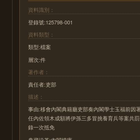
資料識別：
登錄號:125798-001
資料類型：
類型:檔案
層次:件
著作者：
責任者:吏部
描述：
事由:移會內閣典籍廳吏部奏內閣學士玉福前因
任內佐領木成額將伊孫三多冒挑養育兵等案共罰
錄一次抵免