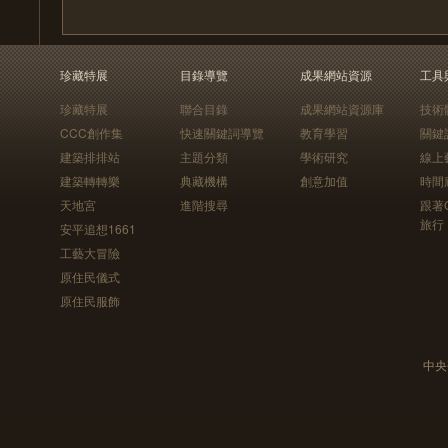
珍藏特展
目錄導覽
成果網站資源
工具
珍藏特展
聯合目錄
成果網站資源庫
技術
CCC創作集
快速關鍵詞導覽
教育學習
關鍵
建築排排站
主題分類
學術研究
線上
建築轉轉樂
典藏機構
創意加值
時間
天地宮
進階搜尋
跟著
旅行
安平追想1661
工藝大冒險
原住民儀式
原住民服飾
中央