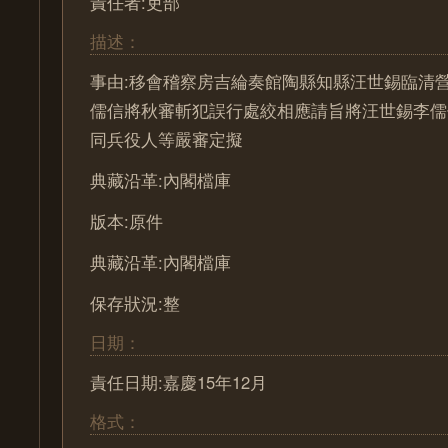
責任者:吏部
描述：
事由:移會稽察房吉綸奏館陶縣知縣汪世錫臨清
儒信將秋審斬犯誤行處絞相應請旨將汪世錫李儒
同兵役人等嚴審定擬
典藏沿革:內閣檔庫
版本:原件
典藏沿革:內閣檔庫
保存狀況:整
日期：
責任日期:嘉慶15年12月
格式：