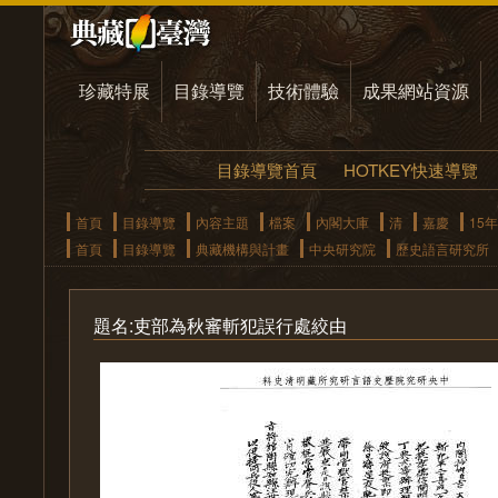
珍藏特展
目錄導覽
技術體驗
成果網站資源
目錄導覽首頁
HOTKEY快速導覽
首頁
目錄導覽
內容主題
檔案
內閣大庫
清
嘉慶
15年
首頁
目錄導覽
典藏機構與計畫
中央研究院
歷史語言研究所
題名:吏部為秋審斬犯誤行處絞由