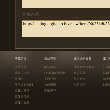
直接連結
珍藏特展
目錄導覽
成果網站資源
工具
珍藏特展
聯合目錄
成果網站資源庫
技術
建築排排站
快速關鍵詞導覽
教育學習
關鍵
天地宮
主題分類
學術研究
線上
安平追想1661
典藏機構
創意加值
時間
工藝大冒險
進階搜尋
原住民儀式
原住民服飾