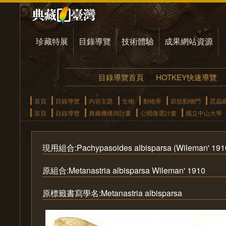
珍藏特展
目錄導覽
技術體驗
成果網站資源
目錄導覽首頁
HOTKEY快速導覽
首頁
目錄導覽
內容主題
生物
動物界
節肢動物門
昆蟲
首頁
目錄導覽
典藏機構與計畫
公開徵選計畫
國立中山大學
現用組合:Pachypasoides albisparsa (Wileman' 191
原組合:Metanastria albisparsa Wileman' 1910
原標籤書寫學名:Metanastria albisparsa