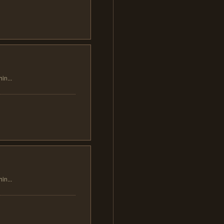
...
...