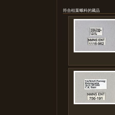
符合枯葉蛾科的藏品