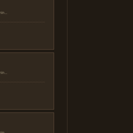
...
...
...