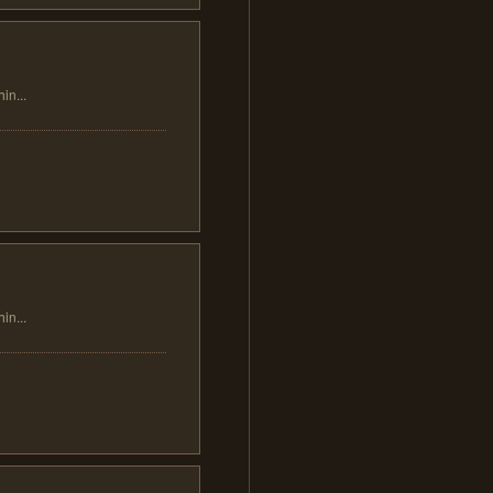
...
...