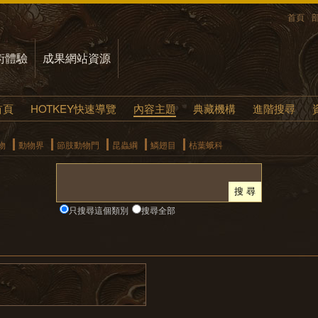
首頁
術體驗
成果網站資源
首頁
HOTKEY快速導覽
內容主題
典藏機構
進階搜尋
物
動物界
節肢動物門
昆蟲綱
鱗翅目
枯葉蛾科
只搜尋這個類別
搜尋全部