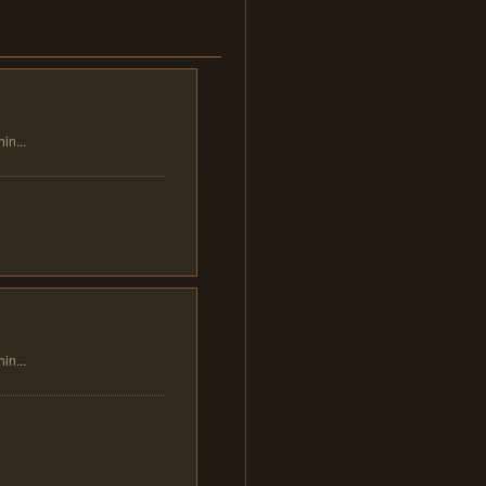
...
...