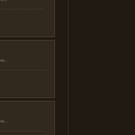
...
...