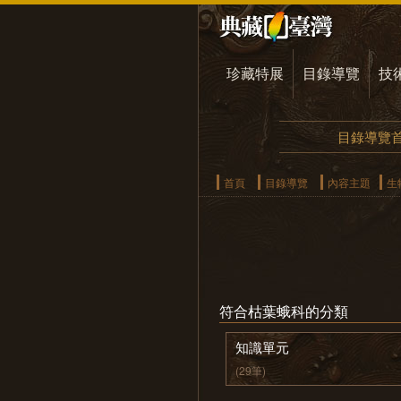
珍藏特展
目錄導覽
技
目錄導覽
首頁
目錄導覽
內容主題
生
符合枯葉蛾科的分類
知識單元
(29筆)