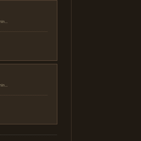
...
...