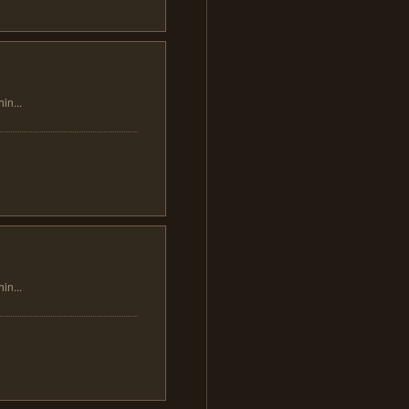
...
...